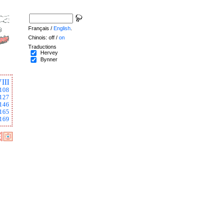
Français /
English
.
Chinois: off /
on
Traductions
Hervey
Bynner
III
108
127
146
165
169