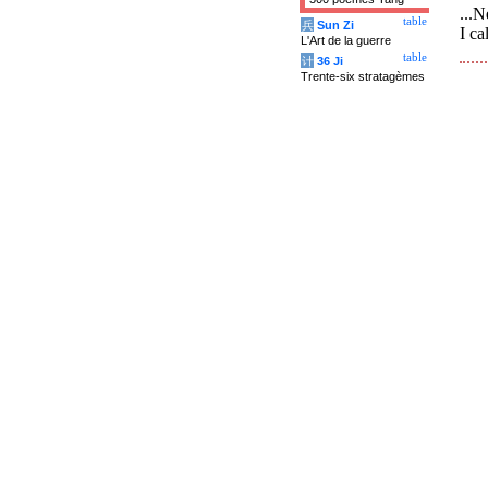
...N
table
兵
Sun Zi
I ca
L'Art de la guerre
table
计
36 Ji
Trente-six stratagèmes