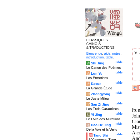
CLASSIQUES
CHINOIS
& TRADUCTIONS
V
Bienvenue
,
aide
,
notes
,
introduction
,
table
.
table
诗
Shi Jing
Le Canon des Poèmes
table
论
Lun Yu
Les Entretiens
table
大
Daxue
La Grande Étude
table
中
Zhongyong
Le Juste Milieu
table
字
San Zi Jing
Les Trois Caractères
Its 
table
易
Yi Jing
Join
Le Livre des Mutations
Clo
table
道
Dao De Jing
Mist
De la Voie et la Vertu
A ce
table
唐
Tang Shi
And
300 poèmes Tang