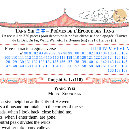
...
Tang Shi
– Poèmes de l'Époque des Tang
Un recueil de 320 pièces pour découvrir la poésie chinoise à son apogée. Œuvres
de Li Bai, Du Fu, Wang Wei, etc. Tr. Bynner (en) et 21 d'Hervey (fr).
 —
Five-character-regular-verse
I
II
III
IV
V
VI
VII
V
nº
90
91
92
93
94
95
96
97
98
99
100
101
102
103
104
105
106
107
109
110
111
112
113
114
115
116
117
118
119
120
121
122
123
124
125
126
128
129
130
131
132
133
134
135
136
137
138
139
140
141
142
143
144
145
147
148
149
150
151
152
153
154
155
156
157
158
159
160
161
162
163
164
166
167
168
Tangshi V. 1. (118)
Wang Wei
Mount Zhongnan
massive height near the City of Heaven
s a thousand mountains to the corner of the sea.
uds, when I look back, close behind me,
s, when I enter them, are gone.
ntral peak divides the wilds
 weather into many valleys.