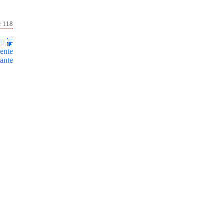
r 118
ente
ante