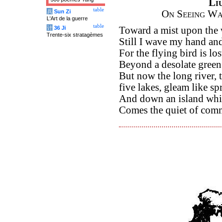
Li
table
兵
Sun Zi
On Seeing Wa
L'Art de la guerre
table
计
36 Ji
Toward a mist upon the 
Trente-six stratagèmes
Still I wave my hand an
For the flying bird is los
Beyond a desolate green
But now the long river, t
five lakes, gleam like sp
And down an island whi
Comes the quiet of com