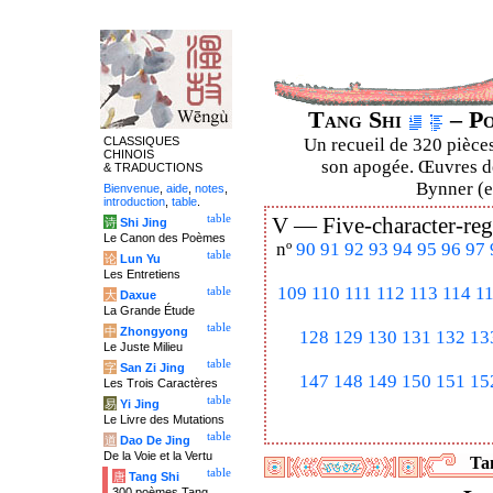
Tang Shi
– Po
CLASSIQUES
Un recueil de 320 pièces
CHINOIS
son apogée. Œuvres de
& TRADUCTIONS
Bynner (en
Bienvenue
,
aide
,
notes
,
introduction
,
table
.
table
V —
Five-character-reg
诗
Shi Jing
Le Canon des Poèmes
nº
90
91
92
93
94
95
96
97
table
论
Lun Yu
Les Entretiens
109
110
111
112
113
114
1
table
大
Daxue
La Grande Étude
table
中
Zhongyong
128
129
130
131
132
13
Le Juste Milieu
table
字
San Zi Jing
147
148
149
150
151
15
Les Trois Caractères
table
易
Yi Jing
Le Livre des Mutations
table
道
Dao De Jing
De la Voie et la Vertu
Tan
table
唐
Tang Shi
300 poèmes Tang