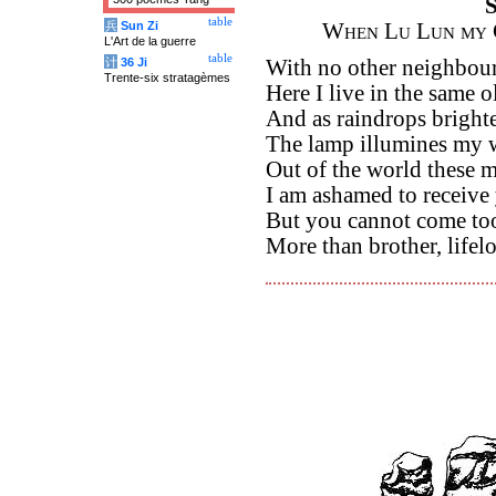
S
table
兵
Sun Zi
When Lu Lun my C
L'Art de la guerre
table
计
36 Ji
With no other neighbour 
Trente-six stratagèmes
Here I live in the same o
And as raindrops bright
The lamp illumines my w
Out of the world these 
I am ashamed to receive 
But you cannot come too
More than brother, lifel