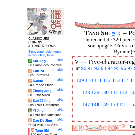
Tang Shi
– Po
CLASSIQUES
Un recueil de 320 pièces
CHINOIS
son apogée. Œuvres de
& TRADUCTIONS
Bynner (en
Bienvenue
,
aide
,
notes
,
introduction
,
table
.
table
V —
Five-character-reg
诗
Shi Jing
Le Canon des Poèmes
nº
90
91
92
93
94
95
96
97
table
论
Lun Yu
Les Entretiens
109
110
111
112
113
114
1
table
大
Daxue
La Grande Étude
table
中
Zhongyong
128
129
130
131
132
13
Le Juste Milieu
table
字
San Zi Jing
147
148
149
150
151
15
Les Trois Caractères
table
易
Yi Jing
Le Livre des Mutations
table
道
Dao De Jing
De la Voie et la Vertu
Tan
table
唐
Tang Shi
300 poèmes Tang