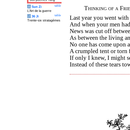
table
兵
Sun Zi
Thinking of a Fri
L'Art de la guerre
table
计
36 Ji
Last year you went with 
Trente-six stratagèmes
And when your men had 
News was cut off betwee
As between the living an
No one has come upon a 
A crumpled tent or torn f
If only I knew, I might s
Instead of these tears to