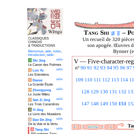
Tang Shi
– Po
CLASSIQUES
Un recueil de 320 pièces
CHINOIS
son apogée. Œuvres de
& TRADUCTIONS
Bynner (en
Bienvenue
,
aide
,
notes
,
introduction
,
table
.
table
V —
Five-character-reg
诗
Shi Jing
Le Canon des Poèmes
nº
90
91
92
93
94
95
96
97
table
论
Lun Yu
Les Entretiens
109
110
111
112
113
114
1
table
大
Daxue
La Grande Étude
table
中
Zhongyong
128
129
130
131
132
13
Le Juste Milieu
table
字
San Zi Jing
147
148
149
150
151
15
Les Trois Caractères
table
易
Yi Jing
Le Livre des Mutations
table
道
Dao De Jing
De la Voie et la Vertu
Tan
table
唐
Tang Shi
300 poèmes Tang