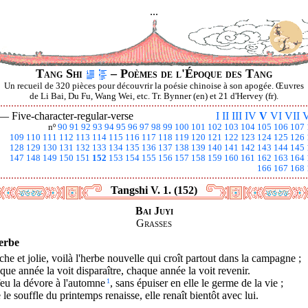
...
Tang Shi
– Poèmes de l'Époque des Tang
Un recueil de 320 pièces pour découvrir la poésie chinoise à son apogée. Œuvres
de Li Bai, Du Fu, Wang Wei, etc. Tr. Bynner (en) et 21 d'Hervey (fr).
 —
Five-character-regular-verse
I
II
III
IV
V
VI
VII
V
nº
90
91
92
93
94
95
96
97
98
99
100
101
102
103
104
105
106
107
109
110
111
112
113
114
115
116
117
118
119
120
121
122
123
124
125
126
128
129
130
131
132
133
134
135
136
137
138
139
140
141
142
143
144
145
147
148
149
150
151
152
153
154
155
156
157
158
159
160
161
162
163
164
166
167
168
Tangshi V. 1. (152)
Bai Juyi
Grasses
erbe
che et jolie, voilà l'herbe nouvelle qui croît partout dans la campagne ;
ue année la voit disparaître, chaque année la voit revenir.
eu la dévore à l'automne
1
, sans épuiser en elle le germe de la vie ;
le souffle du printemps renaisse, elle renaît bientôt avec lui.