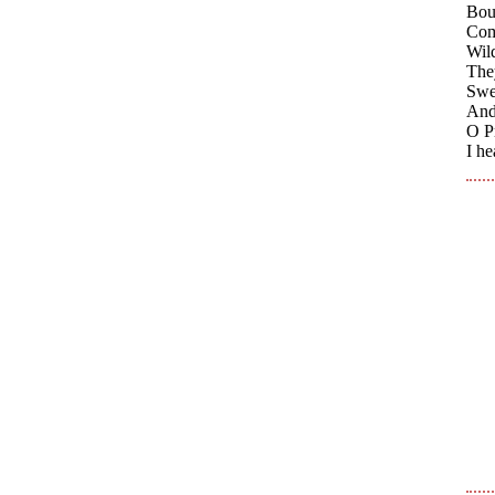
Boun
Com
Wil
They
Swee
And 
O Pr
I he