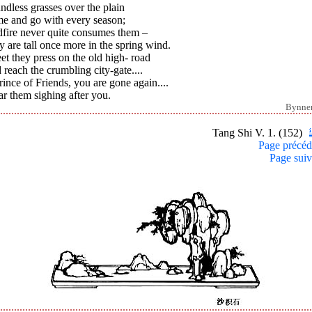
dless grasses over the plain
e and go with every season;
dfire never quite consumes them –
 are tall once more in the spring wind.
t they press on the old high- road
reach the crumbling city-gate....
ince of Friends, you are gone again....
ar them sighing after you.
Bynne
Tang Shi V. 1. (152)
Page précéd
Page suiv