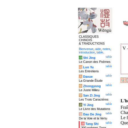
CLASSIQUES
CHINOIS
& TRADUCTIONS
V
Bienvenue
,
aide
,
notes
,
introduction
,
table
.
table
诗
Shi Jing
Le Canon des Poèmes
table
论
Lun Yu
Les Entretiens
table
大
Daxue
La Grande Étude
table
中
Zhongyong
Le Juste Milieu
table
字
San Zi Jing
Les Trois Caractères
L'h
table
易
Yi Jing
Fraî
Le Livre des Mutations
Chaq
table
道
Dao De Jing
Le f
De la Voie et la Vertu
Que 
table
唐
Tang Shi
300 poèmes Tang