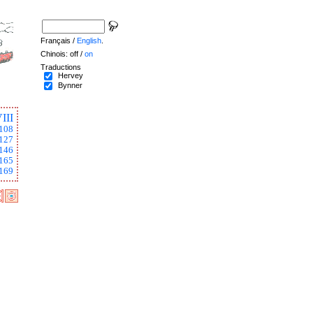
Français /
English
.
Chinois: off /
on
Traductions
Hervey
Bynner
III
108
127
146
165
169