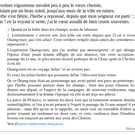
erdure vigoureuse envahit peu à peu le vieux chemin,
lant par un beau soleil, jusqu'aux murs de la ville en ruines.
rbe s'est flétrie, l'herbe a repoussé, depuis que mon seigneur est parti
2
;
s ! en la voyant si verte, j'ai le cœur assailli de bien cruels souvenirs.
1
. Quand on la brûle dans les champs, avant de labourer.
2
. Littéralement «
encore une fois
(elle est verte depuis que l')
on a reco
Ouang-tsun, qui s'en allait. Cette verdure remplit
(mon cœur)
des sentiments 
séparation
».
L'expression
Ouang-tsun
, que j'ai rendue par
monseigneur
, et qui désign
l'époux d'une jeune femme affligée de son absence, tire cette acception
passage du
Li-sao
, le plus ancien recueil poétique de la Chine après le
Chi-kin
il est dit :
Ouang-tsun est en voyage, hélas ! et ne revient pas ;
Et voici les jolies herbes qui poussent, hélas ! elles sont bien vertes.
Or, ce Ouang-tsun était un personnage qui avait quitté son pays au printemps 
que l'herbe poussait partout dans les champs ; bien des jours s'étaient éc
depuis son départ, et l'aspect de la campagne, de nouveau verdoyante, rapp
douloureusement à sa femme l'époque où elle avait reçu ses adieux.
La pièce de Pé-kiu-y, et surtout les deux vers qui la terminent seraient absol
inintelligibles, si l'on n'avait présent à l'esprit le passage du
Li-sao
auquel il es
allusion ; mais dès qu'on se le rappelle, on saisit tout un ensemble d'idées q
poète n'aurait pu renfermer en deux vers, et cette confiance dans l'éruditi
lecteur est toujours un mérite aux yeux des Chinois.
Voir d'
autres traductions françaises
.
Herv