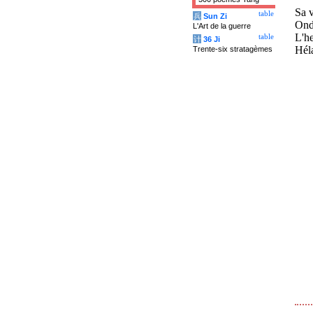
Sa v
table
兵
Sun Zi
Ondu
L'Art de la guerre
L'he
table
计
36 Ji
Héla
Trente-six stratagèmes