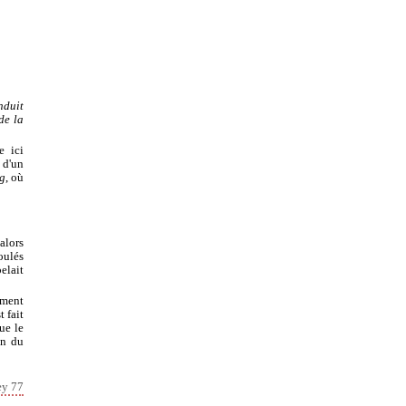
nduit
de la
e ici
 d'un
g
, où
alors
oulés
elait
ument
t fait
ue le
on du
ey 77