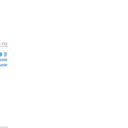
r 152
ente
ante