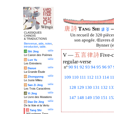
唐
詩
Tang Shi
–
CLASSIQUES
Un recueil de 320 pièces
CHINOIS
& TRADUCTIONS
son apogée. Œuvres de
Bienvenue
,
aide
,
notes
,
Bynner (en
introduction
,
table
.
table
诗
Shi Jing
五
言
律
詩
V —
Five-c
Le Canon des Poèmes
table
论
Lun Yu
regular-verse
Les Entretiens
nº
90
91
92
93
94
95
96
97
table
大
Daxue
La Grande Étude
table
109
110
111
112
113
114
1
中
Zhongyong
Le Juste Milieu
table
字
San Zi Jing
128
129
130
131
132
13
Les Trois Caractères
table
易
Yi Jing
147
148
149
150
151
15
Le Livre des Mutations
table
道
Dao De Jing
De la Voie et la Vertu
table
唐
Tang Shi
300 poèmes Tang