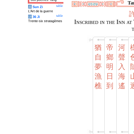
Tan
table
兵
Sun Zi
L'Art de la guerre
table
计
36 Ji
Inscribed in the Inn a
Trente-six stratagèmes
猶
帝
河
自
鄉
聲
夢
明
入
漁
日
海
樵
到
遙