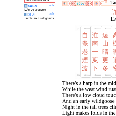
Tan
table
兵
Sun Zi
L'Art de la guerre
table
计
36 Ji
Ea
Trente-six stratagèmes
自
淮
遠
覺
南
山
老
一
晴
煙
葉
更
波
下
多
There's a harp in the mid
While the west wind rust
There's a low cloud tou
And an early wildgoose in
Night in the tall trees c
Light makes folds in the 