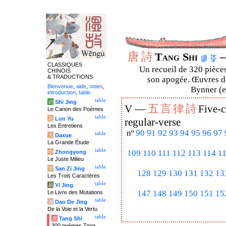
唐
詩
Tang Shi
–
CLASSIQUES
Un recueil de 320 pièces
CHINOIS
& TRADUCTIONS
son apogée. Œuvres de
Bienvenue
,
aide
,
notes
,
Bynner (en
introduction
,
table
.
table
诗
Shi Jing
五
言
律
詩
V —
Five-c
Le Canon des Poèmes
table
论
Lun Yu
regular-verse
Les Entretiens
nº
90
91
92
93
94
95
96
97
table
大
Daxue
La Grande Étude
table
109
110
111
112
113
114
1
中
Zhongyong
Le Juste Milieu
table
字
San Zi Jing
128
129
130
131
132
13
Les Trois Caractères
table
易
Yi Jing
147
148
149
150
151
15
Le Livre des Mutations
table
道
Dao De Jing
De la Voie et la Vertu
table
唐
Tang Shi
300 poèmes Tang