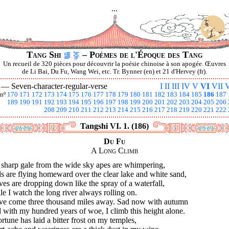
...
Tang Shi
– Poèmes de l'Époque des Tang
Un recueil de 320 pièces pour découvrir la poésie chinoise à son apogée. Œuvres
de Li Bai, Du Fu, Wang Wei, etc. Tr. Bynner (en) et 21 d'Hervey (fr).
I —
Seven-character-regular-verse
I
II
III
IV
V
VI
VII
V
nº
170
171
172
173
174
175
176
177
178
179
180
181
182
183
184
185
186
187
189
190
191
192
193
194
195
196
197
198
199
200
201
202
203
204
205
206
208
209
210
211
212
213
214
215
216
217
218
219
220
221
222
Tangshi VI. 1. (186)
Du Fu
A Long Climb
 sharp gale from the wide sky apes are whimpering,
s are flying homeward over the clear lake and white sand,
es are dropping down like the spray of a waterfall,
e I watch the long river always rolling on.
ave come three thousand miles away. Sad now with autumn
with my hundred years of woe, I climb this height alone.
fortune has laid a bitter frost on my temples,