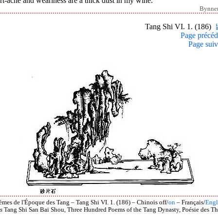
t-ache and weariness are a thick dust in my wine.
Bynne
Tang Shi VI. 1. (186)
Page précéd
Page suiv
èmes de l'Époque des Tang – Tang Shi VI. 1. (186) – Chinois off/
on
– Français/
Engl
s
Tang Shi San Bai Shou, Three Hundred Poems of the Tang Dynasty, Poésie des Th