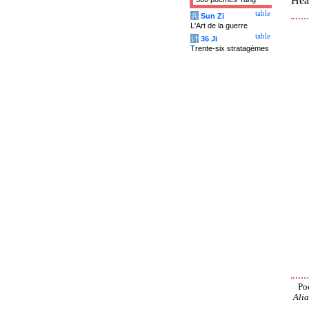
Hear
table
兵
Sun Zi
L'Art de la guerre
table
计
36 Ji
Trente-six stratagèmes
Po
Alia