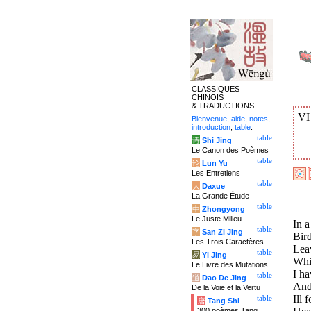
CLASSIQUES
CHINOIS
& TRADUCTIONS
V
Bienvenue
,
aide
,
notes
,
introduction
,
table
.
table
诗
Shi Jing
Le Canon des Poèmes
table
论
Lun Yu
Les Entretiens
table
大
Daxue
La Grande Étude
table
中
Zhongyong
Le Juste Milieu
In a
table
字
San Zi Jing
Bird
Les Trois Caractères
Leav
table
易
Yi Jing
Whil
Le Livre des Mutations
I h
table
道
Dao De Jing
And 
De la Voie et la Vertu
Ill 
table
唐
Tang Shi
300 poèmes Tang