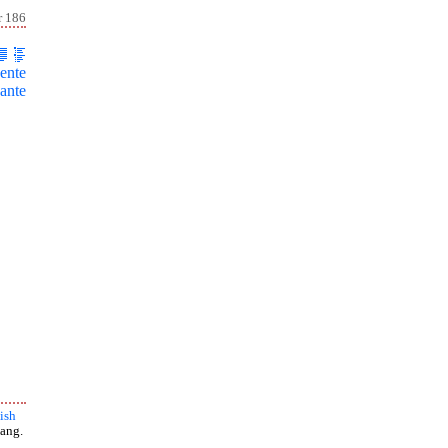
r 186
ente
ante
ish
ang.