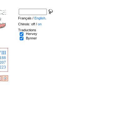
Français /
English
.
Chinois: off /
on
Traductions
Hervey
Bynner
III
188
207
223