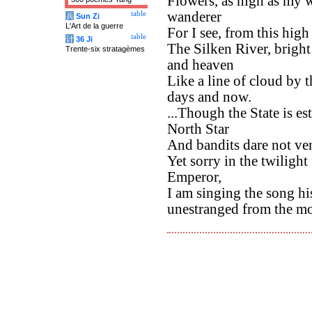
Flowers, as high as my w
wanderer
table
兵
Sun Zi
L'Art de la guerre
For I see, from this hig
table
计
36 Ji
The Silken River, bright
Trente-six stratagèmes
and heaven
Like a line of cloud by 
days and now.
...Though the State is es
North Star
And bandits dare not ven
Yet sorry in the twiligh
Emperor,
I am singing the song hi
unestranged from the mo