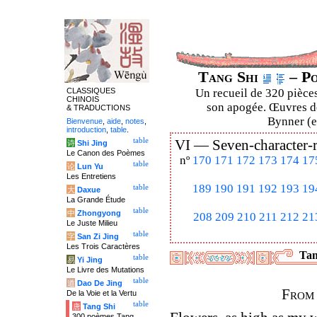
Tang Shi
– Po
CLASSIQUES
Un recueil de 320 pièces
CHINOIS
son apogée. Œuvres de
& TRADUCTIONS
Bynner (en
Bienvenue
,
aide
,
notes
,
introduction
,
table
.
table
VI —
Seven-character-
诗
Shi Jing
Le Canon des Poèmes
nº
170
171
172
173
174
17
table
论
Lun Yu
Les Entretiens
189
190
191
192
193
19
table
大
Daxue
La Grande Étude
table
中
Zhongyong
208
209
210
211
212
21
Le Juste Milieu
table
字
San Zi Jing
Les Trois Caractères
Tan
table
易
Yi Jing
Le Livre des Mutations
table
道
Dao De Jing
From 
De la Voie et la Vertu
table
唐
Tang Shi
300 poèmes Tang