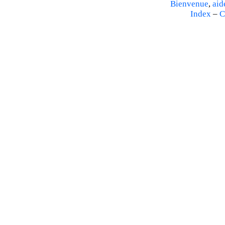
Bienvenue
,
aid
Index
–
C