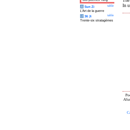
The 
In u
table
兵
Sun Zi
L'Art de la guerre
table
计
36 Ji
Trente-six stratagèmes
Po
Alia
C