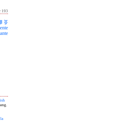
r 193
ente
ante
ish
ang.
 la