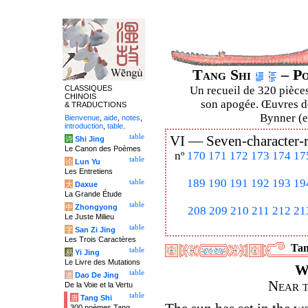
Tang Shi
– Po
CLASSIQUES
Un recueil de 320 pièces
CHINOIS
son apogée. Œuvres de
& TRADUCTIONS
Bynner (en
Bienvenue
,
aide
,
notes
,
introduction
,
table
.
table
VI —
Seven-character-
诗
Shi Jing
Le Canon des Poèmes
nº
170
171
172
173
174
17
table
论
Lun Yu
Les Entretiens
189
190
191
192
193
19
table
大
Daxue
La Grande Étude
table
中
Zhongyong
208
209
210
211
212
21
Le Juste Milieu
table
字
San Zi Jing
Les Trois Caractères
Tan
table
易
Yi Jing
Le Livre des Mutations
W
table
道
Dao De Jing
Near t
De la Voie et la Vertu
table
唐
Tang Shi
300 poèmes Tang