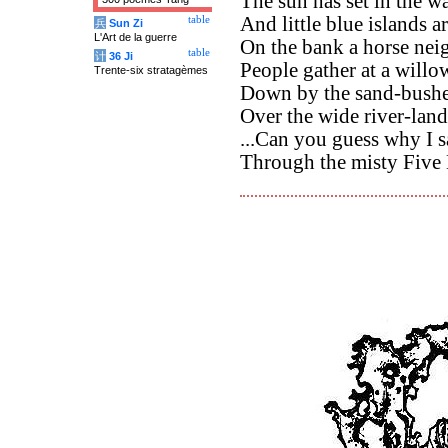
The sun has set in the wa
And little blue islands a
table
兵
Sun Zi
L'Art de la guerre
On the bank a horse neig
table
计
36 Ji
People gather at a willo
Trente-six stratagèmes
Down by the sand-bushes 
Over the wide river-lands
...Can you guess why I sa
Through the misty Five 