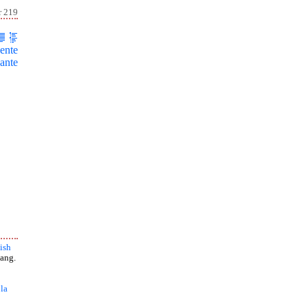
r 219
ente
ante
ish
ang.
 la