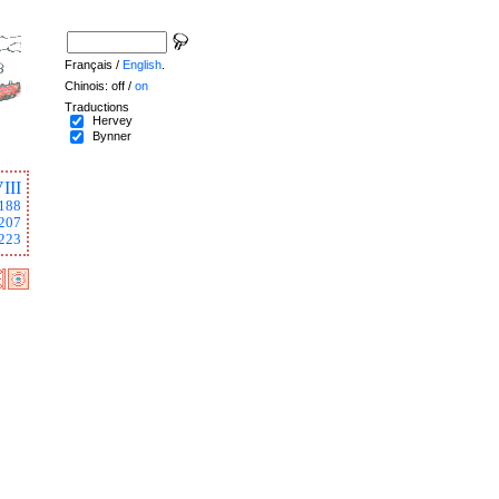
Français /
English
.
Chinois: off /
on
Traductions
Hervey
Bynner
III
188
207
223