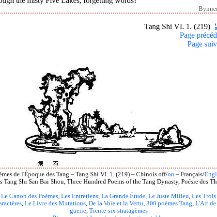
ough the misty Five Lakes, forgetting words?
Bynne
Tang Shi VI. 1. (219)
Page précéd
Page suiv
èmes de l'Époque des Tang – Tang Shi VI. 1. (219) – Chinois off/
on
– Français/
Engl
s
Tang Shi San Bai Shou, Three Hundred Poems of the Tang Dynasty, Poésie des Th
Le Canon des Poèmes
,
Les Entretiens
,
La Grande Étude
,
Le Juste Milieu
,
Les Trois
aractères
,
Le Livre des Mutations
,
De la Voie et la Vertu
,
300 poèmes Tang
,
L'Art de
guerre
,
Trente-six stratagèmes