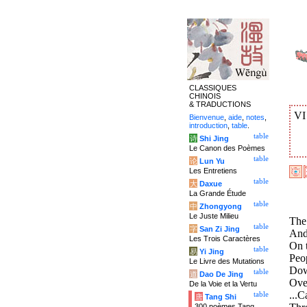
CLASSIQUES
CHINOIS
& TRADUCTIONS
V
Bienvenue
,
aide
,
notes
,
introduction
,
table
.
table
诗
Shi Jing
Le Canon des Poèmes
table
论
Lun Yu
Les Entretiens
table
大
Daxue
La Grande Étude
table
中
Zhongyong
Le Juste Milieu
The 
table
字
San Zi Jing
And 
Les Trois Caractères
On t
table
易
Yi Jing
Peop
Le Livre des Mutations
Down
table
道
Dao De Jing
Over
De la Voie et la Vertu
...C
table
唐
Tang Shi
300 poèmes Tang