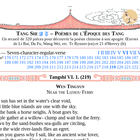
...
Tang Shi
– Poèmes de l'Époque des Tang
Un recueil de 320 pièces pour découvrir la poésie chinoise à son apogée. Œuvres
de Li Bai, Du Fu, Wang Wei, etc. Tr. Bynner (en) et 21 d'Hervey (fr).
I —
Seven-character-regular-verse
I
II
III
IV
V
VI
VII
V
nº
170
171
172
173
174
175
176
177
178
179
180
181
182
183
184
185
186
187
189
190
191
192
193
194
195
196
197
198
199
200
201
202
203
204
205
206
208
209
210
211
212
213
214
215
216
217
218
219
220
221
222
Tangshi VI. 1. (219)
Wen Tingyun
Near the Lizhou Ferry
sun has set in the water's clear void,
little blue islands are one with the sky.
he bank a horse neighs. A boat goes by.
le gather at a willow- clump and wait for the ferry.
 by the sand-bushes sea-gulls are circling,
 the wide river-lands flies an egret.
an you guess why I sail, like an ancient wise lover,