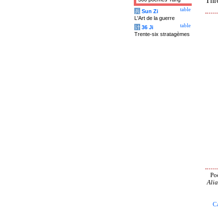
Thr
table
兵
Sun Zi
L'Art de la guerre
table
计
36 Ji
Trente-six stratagèmes
Po
Alia
C