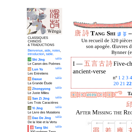
唐
詩
Tang Shi
–
CLASSIQUES
Un recueil de 320 pièces
CHINOIS
& TRADUCTIONS
son apogée. Œuvres de
Bienvenue
,
aide
,
notes
,
Bynner (en
introduction
,
table
.
table
诗
Shi Jing
五
言
古
詩
I —
Five-ch
Le Canon des Poèmes
table
论
Lun Yu
ancient-verse
Les Entretiens
nº
1
2
3
table
大
Daxue
20
21
22
La Grande Étude
table
中
Zhongyong
Le Juste Milieu
Ta
table
字
San Zi Jing
Les Trois Caractères
table
易
Yi Jing
After Missing the Re
Le Livre des Mutations
table
道
Dao De Jing
De la Voie et la Vertu
table
唐
Tang Shi
黽
差
應
300 poèmes Tang