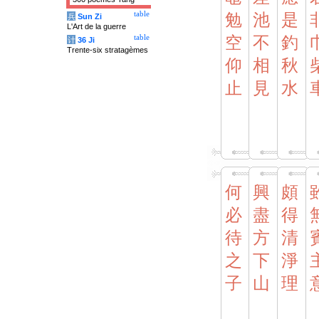
table
勉
池
是
兵
Sun Zi
L'Art de la guerre
table
空
不
釣
计
36 Ji
Trente-six stratagèmes
仰
相
秋
止
見
水
何
興
頗
必
盡
得
待
方
清
之
下
淨
子
山
理