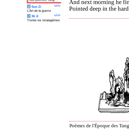
And next morning he fi
table
兵
Sun Zi
Pointed deep in the hard
L'Art de la guerre
table
计
36 Ji
Trente-six stratagèmes
Poèmes de l'Époque des Tang 