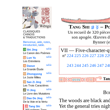
Tang Shi
– Po
CLASSIQUES
Un recueil de 320 pièces
CHINOIS
son apogée. Œuvres de
& TRADUCTIONS
Bynner (en
Bienvenue
,
aide
,
notes
,
introduction
,
table
.
table
VII —
Five-character-q
诗
Shi Jing
Le Canon des Poèmes
nº
224
225
226
227
228
22
table
论
Lun Yu
Les Entretiens
243
244
245
246
247
24
table
大
Daxue
La Grande Étude
table
中
Zhongyong
Le Juste Milieu
Tang
table
字
San Zi Jing
Les Trois Caractères
table
易
Yi Jing
Bor
Le Livre des Mutations
table
道
Dao De Jing
The woods are black and 
De la Voie et la Vertu
Yet the general tries nig
table
唐
Tang Shi
300 poèmes Tang