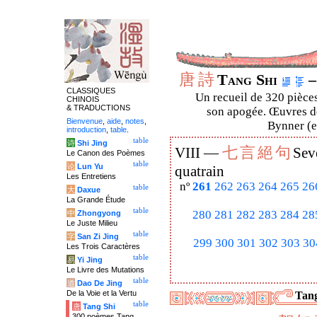
唐
詩
Tang Shi
–
CLASSIQUES
Un recueil de 320 pièces
CHINOIS
& TRADUCTIONS
son apogée. Œuvres de
Bienvenue
,
aide
,
notes
,
Bynner (en
introduction
,
table
.
table
诗
Shi Jing
七
言
絕
句
VIII —
Sev
Le Canon des Poèmes
table
论
Lun Yu
quatrain
Les Entretiens
nº
261
262
263
264
265
26
table
大
Daxue
La Grande Étude
table
280
281
282
283
284
28
中
Zhongyong
Le Juste Milieu
table
字
San Zi Jing
299
300
301
302
303
30
Les Trois Caractères
table
易
Yi Jing
Le Livre des Mutations
table
道
Dao De Jing
De la Voie et la Vertu
Tang
table
唐
Tang Shi
300 poèmes Tang