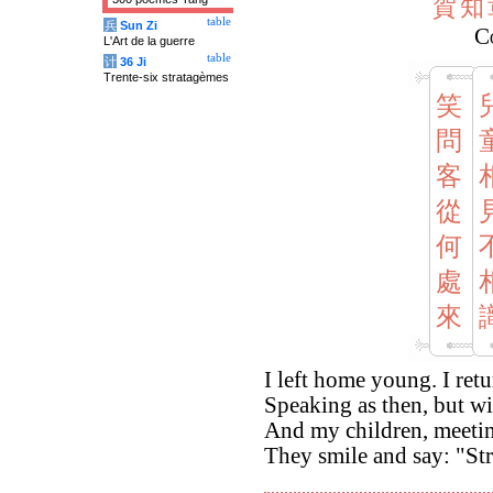
賀
知
table
兵
Sun Zi
C
L'Art de la guerre
table
计
36 Ji
Trente-six stratagèmes
笑
問
客
從
何
處
來
I left home young. I retu
Speaking as then, but wi
And my children, meeti
They smile and say: "St