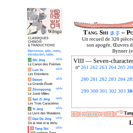
Tang Shi
– Po
CLASSIQUES
Un recueil de 320 pièces
CHINOIS
son apogée. Œuvres de
& TRADUCTIONS
Bynner (en
Bienvenue
,
aide
,
notes
,
introduction
,
table
.
table
VIII —
Seven-character
诗
Shi Jing
Le Canon des Poèmes
nº
261
262
263
264
265
26
table
论
Lun Yu
Les Entretiens
280
281
282
283
284
28
table
大
Daxue
La Grande Étude
table
中
Zhongyong
299
300
301
302
303
30
Le Juste Milieu
table
字
San Zi Jing
Les Trois Caractères
table
易
Yi Jing
Tang
Le Livre des Mutations
table
道
Dao De Jing
L
De la Voie et la Vertu
table
唐
Tang Shi
300 poèmes Tang