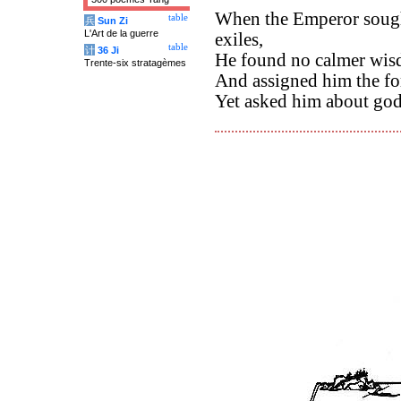
When the Emperor sough
table
兵
Sun Zi
L'Art de la guerre
exiles,
table
计
36 Ji
He found no calmer wisd
Trente-six stratagèmes
And assigned him the fo
Yet asked him about gods