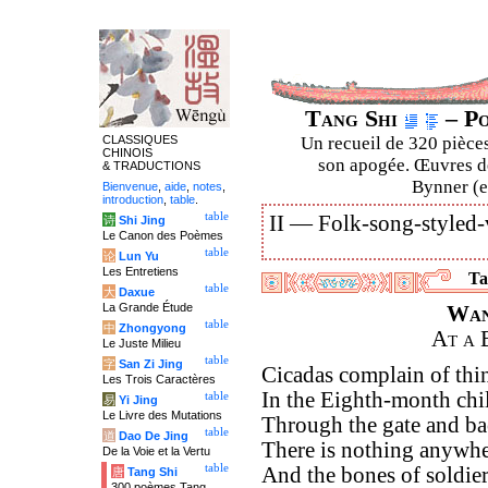
Tang Shi
– Po
CLASSIQUES
Un recueil de 320 pièces
CHINOIS
son apogée. Œuvres de
& TRADUCTIONS
Bynner (en
Bienvenue
,
aide
,
notes
,
introduction
,
table
.
table
II —
Folk-song-styled-
诗
Shi Jing
Le Canon des Poèmes
table
论
Lun Yu
Les Entretiens
Ta
table
大
Daxue
La Grande Étude
Wan
table
中
Zhongyong
At a 
Le Juste Milieu
table
字
San Zi Jing
Cicadas complain of thi
Les Trois Caractères
In the Eighth-month chill
table
易
Yi Jing
Le Livre des Mutations
Through the gate and bac
table
道
Dao De Jing
There is nothing anywhe
De la Voie et la Vertu
table
And the bones of soldie
唐
Tang Shi
300 poèmes Tang