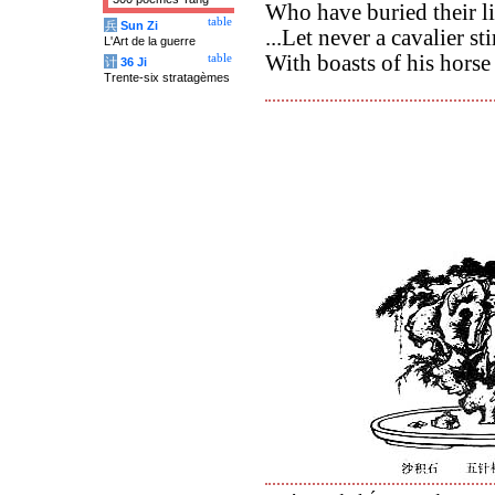
Who have buried their li
table
兵
Sun Zi
...Let never a cavalier st
L'Art de la guerre
With boasts of his hors
table
计
36 Ji
Trente-six stratagèmes