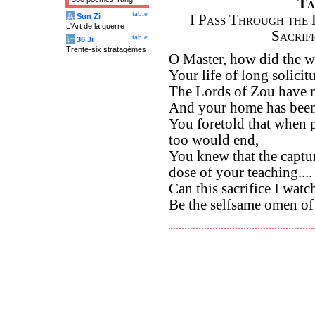
Ta
table
兵
Sun Zi
I Pass Through the 
L'Art de la guerre
Sacrif
table
计
36 Ji
Trente-six stratagèmes
O Master, how did the w
Your life of long solicit
The Lords of Zou have m
And your home has been u
You foretold that when 
too would end,
You knew that the captu
dose of your teaching....
Can this sacrifice I watc
Be the selfsame omen of