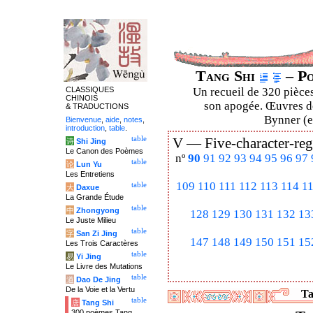
Tang Shi
– Po
CLASSIQUES
Un recueil de 320 pièces
CHINOIS
son apogée. Œuvres de
& TRADUCTIONS
Bynner (en
Bienvenue
,
aide
,
notes
,
introduction
,
table
.
table
V —
Five-character-reg
诗
Shi Jing
Le Canon des Poèmes
nº
90
91
92
93
94
95
96
97
table
论
Lun Yu
Les Entretiens
109
110
111
112
113
114
1
table
大
Daxue
La Grande Étude
table
中
Zhongyong
128
129
130
131
132
13
Le Juste Milieu
table
字
San Zi Jing
147
148
149
150
151
15
Les Trois Caractères
table
易
Yi Jing
Le Livre des Mutations
table
道
Dao De Jing
De la Voie et la Vertu
Ta
table
唐
Tang Shi
300 poèmes Tang