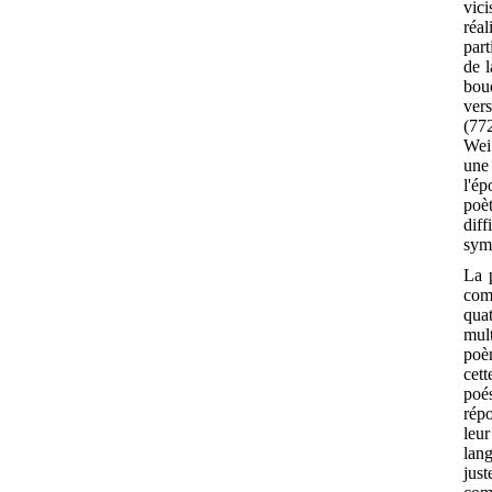
vici
réal
part
de l
boud
vers
(772
Wei.
une 
l'é
poè
diff
sym
La 
com
qua
mul
poèm
cett
poé
répo
leu
lan
jus