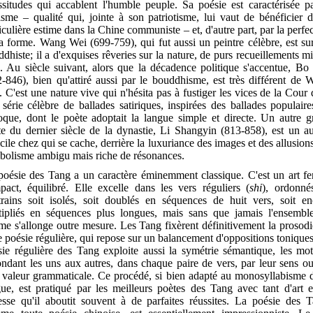
ssitudes qui accablent l'humble peuple. Sa poésie est caractérisée p
isme – qualité qui, jointe à son patriotisme, lui vaut de bénéficier 
iculière estime dans la Chine communiste – et, d'autre part, par la perfe
a forme. Wang Wei (699-759), qui fut aussi un peintre célèbre, est su
dhiste; il a d'exquises rêveries sur la nature, de purs recueillements m
. Au siècle suivant, alors que la décadence politique s'accentue, Bo
-846), bien qu'attiré aussi par le bouddhisme, est très différent de
 C'est une nature vive qui n'hésita pas à fustiger les vices de la Cour
série célèbre de ballades satiriques, inspirées des ballades populair
poque, dont le poète adoptait la langue simple et directe. Un autre g
te du dernier siècle de la dynastie, Li Shangyin (813-858), est un au
icile chez qui se cache, derrière la luxuriance des images et des allusion
bolisme ambigu mais riche de résonances.
poésie des Tang a un caractère éminemment classique. C'est un art fe
pact, équilibré. Elle excelle dans les vers réguliers (
shi
), ordonné
trains soit isolés, soit doublés en séquences de huit vers, soit en
tipliés en séquences plus longues, mais sans que jamais l'ensembl
e s'allonge outre mesure. Les Tang fixèrent définitivement la prosod
e poésie régulière, qui repose sur un balancement d'oppositions tonique
sie régulière des Tang exploite aussi la symétrie sémantique, les mot
ndant les uns aux autres, dans chaque paire de vers, par leur sens o
r valeur grammaticale. Ce procédé, si bien adapté au monosyllabisme d
gue, est pratiqué par les meilleurs poètes des Tang avec tant d'art e
tesse qu'il aboutit souvent à de parfaites réussites. La poésie des T