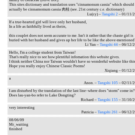
family of Oleaceae (olive tree).
This sites dictionary and translation uses "cinnamonum cassia" which should
actually be cinnamomum cassia 肉桂 (see. 21st century c.e. dictionary)
Lu(cy) –
Tangshi 2
– 01/11/
If a true-hearted girl will love only her husband,
In a life as faithfully lived as theirs,
this couplet does not seem accurate to me. Isn't it rather that the chaste girl is
buried with her husband and gives up her life to be like the above-mentioned
Li Yan –
Tangshi 44
– 06/12/
Hello, I'm a college student from Taiwan!
That's really nice to see how plentiful infomation this website gives.
I think neither China nor Taiwan wouldn't have so wonderful website like this
Hope you really enjoy Chinese Classic Poems!
Xiqiang – 01/12/
a
Anon. –
Tangshi 105
– 02/11/
I am disturbed by the translation of the last line–where does "storm" come in?
Does lau-yan-bo refer to Lake Dongting?
Richard –
Tangshi 155
– 31/10/
very interesting
Patricia –
Tangshi 261
– 06/12/
08/06/09
Mr_waiting
finished