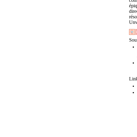
com
épiq
dir
rés
Unvi
Sou
Link