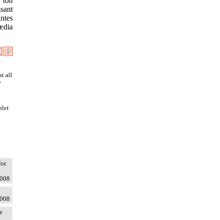
 ton
ssant
ntes
ædia
t all
e
plet
or.
2008
2008
e