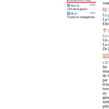
ven
table
兵
Sun Zi
駱
L'Art de la guerre
table
计
36 Ji
En p
Trente-six stratagèmes
La v
Elle
李
La 
Un c
La n
De j
« L'
fut
énum
de l
par 
écla
ivre
au 
géné
médi
pré