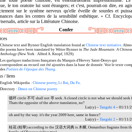
me toute poésie chinoise, est essentiellement impressionniste. Le
ue, le ton oratoire lui sont étrangers; et c'est, pourrait-on dire, en agi
ectement sur le système nerveux qu'elle éveille de sourdes et puissa
onances dans les centres de la sensibilité esthétique. » Cf. Encyclop
sersalis, article sur la Littérature Chinoise.
Confer
rces
Chinese text and Bynner English translation found at
Chinese text initiative
. Almos
the poems have been translated by Witter Bynner in
The Jade Mountain: A Chines
Anthology
(New York : Alfred A. Knopf, 1929).
Les quelques traductions françaises du Marquis d'Hervey Saint-Denys qui
correspondent au recueil ont été ajoutées dans la base de donnée. Voir le texte com
des
Poésies de l'époque des Thang
.
s / liens
English Wikipedia :
Chinese poetry
,
Li Bai
,
Du Fu
.
Directory :
Dmoz on Chinese poetry
循环 circle 不可 shall not 寻 seek. A closed circle is not what we should seek f
Thats the opposite of the above translation, no?
Lu(cy) –
Tangshi 4
– 01/11/
oh and by the way. it's the year 2009 here, same in france?
Lu(cy) –
Tangshi 2
– 01/11/
桂花 (桂華) according to the 汉语大词典 is 木樨, Osmanthus fragrans from th