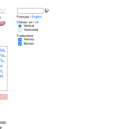
Français /
English
.
Chinois: on /
off
Vertical
Horizontal
Traductions
Hervey
Bynner
Bai
,
yin
,
Yu
,
iu
n
,
ei
ume.
le