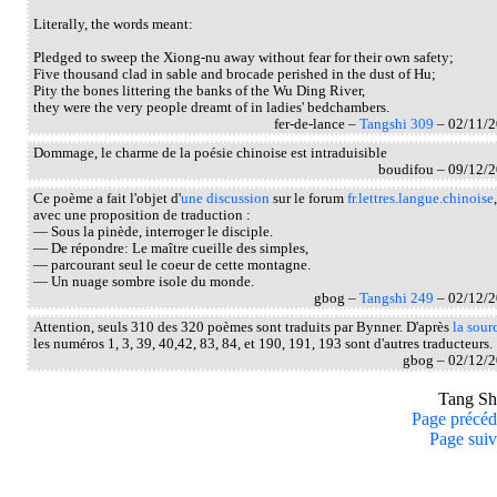
Literally, the words meant:
Pledged to sweep the Xiong-nu away without fear for their own safety;
Five thousand clad in sable and brocade perished in the dust of Hu;
Pity the bones littering the banks of the Wu Ding River,
they were the very people dreamt of in ladies' bedchambers.
fer-de-lance –
Tangshi 309
– 02/11/
Dommage, le charme de la poésie chinoise est intraduisible
boudifou – 09/12/
Ce poème a fait l'objet d'
une discussion
sur le forum
fr.lettres.langue.chinoise
,
avec une proposition de traduction :
— Sous la pinède, interroger le disciple.
— De répondre: Le maître cueille des simples,
— parcourant seul le coeur de cette montagne.
— Un nuage sombre isole du monde.
gbog –
Tangshi 249
– 02/12/
Attention, seuls 310 des 320 poèmes sont traduits par Bynner. D'après
la sour
les numéros 1, 3, 39, 40,42, 83, 84, et 190, 191, 193 sont d'autres traducteurs.
gbog – 02/12/
Tang S
Page précéd
Page suiv