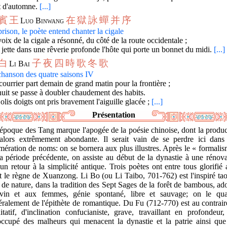
t d'automne.
[...]
賓
王
在
獄
詠
蟬
并
序
Luo Binwang
rison, le poète entend chanter la cigale
oix de la cigale a résonné, du côté de la route occidentale ;
 jette dans une rêverie profonde l'hôte qui porte un bonnet du midi.
[...]
白
子
夜
四
時
歌
冬
歌
Li Bai
chanson des quatre saisons IV
ourrier part demain de grand matin pour la frontière ;
uit se passe à doubler chaudement des habits.
olis doigts ont pris bravement l'aiguille glacée ;
[...]
Présentation
époque des Tang marque l'apogée de la poésie chinoise, dont la produ
 alors extrêmement abondante. Il serait vain de se perdre ici dans
ération de noms: on se bornera aux plus illustres. Après le « formali
a période précédente, on assiste au début de la dynastie à une rénov
un retour à la simplicité antique. Trois poètes ont entre tous glorifié
t le règne de Xuanzong. Li Bo (ou Li Taibo, 701-762) est l'inspiré tao
 de nature, dans la tradition des Sept Sages de la forêt de bambous, a
vin et aux femmes, génie spontané, libre et sauvage; on le qual
ralement de l'épithète de romantique. Du Fu (712-770) est au contrai
tatif, d'inclination confucianiste, grave, travaillant en profondeur,
occupé des malheurs qui menacent la dynastie et la patrie ainsi que