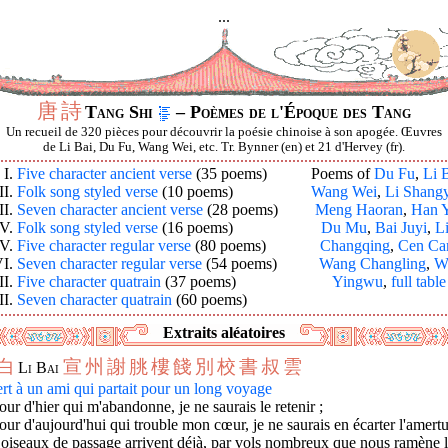
...
唐
詩
Tang Shi
– Poèmes de l'Époque des Tang
Un recueil de 320 pièces pour découvrir la poésie chinoise à son apogée. Œuvres
de Li Bai, Du Fu, Wang Wei, etc. Tr. Bynner (en) et 21 d'Hervey (fr).
I.
Five character ancient verse
(35 poems)
Poems of
Du Fu
,
Li 
II.
Folk song styled verse
(10 poems)
Wang Wei
,
Li Shang
II.
Seven character ancient verse
(28 poems)
Meng Haoran
,
Han 
IV.
Folk song styled verse
(16 poems)
Du Mu
,
Bai Juyi
,
L
V.
Five character regular verse
(80 poems)
Changqing
,
Cen Ca
I.
Seven character regular verse
(54 poems)
Wang Changling
,
W
I.
Five character quatrain
(37 poems)
Yingwu
,
full table
II.
Seven character quatrain
(60 poems)
Extraits aléatoires
白
宣
州
謝
朓
樓
餞
別
校
書
叔
雲
Li Bai
rt à un ami qui partait pour un long voyage
our d'hier qui m'abandonne, je ne saurais le retenir ;
our d'aujourd'hui qui trouble mon cœur, je ne saurais en écarter l'amert
oiseaux de passage arrivent déjà, par vols nombreux que nous ramène 