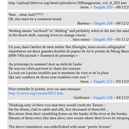
http://upload.librivox.org/share/uploads/ec/300tangpoems_vol_4_203.wav
Anon. –
Tangshi 203
– 06/12/
Wait... what, huh?!?!?!
Oh, this must be a comment board
Baobao –
Tangshi 268
– 06/12/
Wuding means "un-fixed" or "shifting" and probably refers to the fact the san
in the desert shift, causing rivers to change course.
faux ennui –
Tangshi 309
– 01/11/
Un jour, dans l'atelier de mon maître Sha Zhonghu, nous avons calligraphié
séparément sur deux grandes feuilles de papier de riz le poème de Meng Haor
(689-740) intitulé « Sommeil de printemps » :
Au printemps le sommeil dure au delà de l'aube
De tous les côtés parvient le chant des oiseaux
La nuit est à peine troublée par le murmure du vent et de la pluie
Qui sait combien de fleurs sont tombées cette nuit ?
Anon. –
Tangshi 232
– 03/12/
Pour entendre le poème, avec ou sans musique:
http://e-texts.org/cetexts/0051.htm
Guillemot –
Tangshi 236
– 04/12/
Thinking only of their vow that they would crush the Tartars- -
On the desert, clad in sable and silk, five thousand of them fell....
But arisen from their crumbling bones on the banks of the river at the border,
Dreams of them enter, like men alive, into rooms where their loves lie sleepin
The above translation was embellished with some "poetic license".