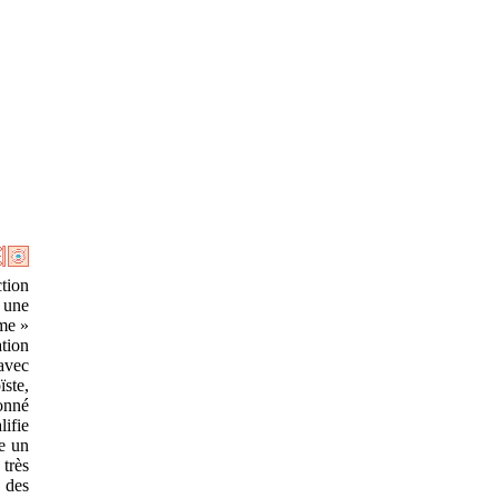
ction
 une
sme »
ation
 avec
ïste,
donné
ifie
re un
 très
 des