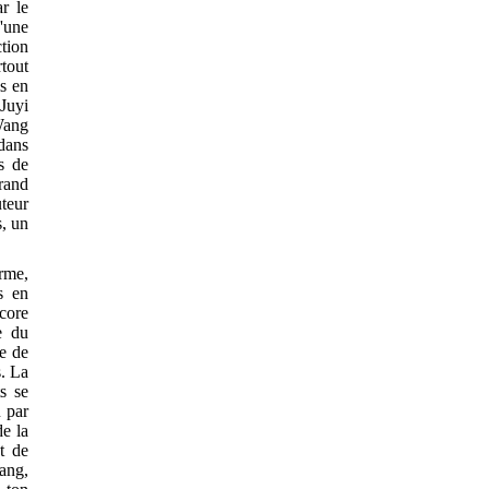
ar le
d'une
ction
rtout
is en
 Juyi
 Wang
 dans
es de
rand
teur
s, un
rme,
s en
core
e du
ie de
s. La
s se
u par
e la
t de
ang,