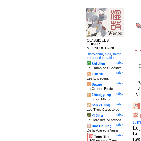
CLASSIQUES
CHINOIS
& TRADUCTIONS
Bienvenue
,
aide
,
notes
,
introduction
,
table
.
table
诗
Shi Jing
I
Le Canon des Poèmes
table
论
Lun Yu
Les Entretiens
V
table
大
Daxue
VI
La Grande Étude
VI
table
中
Zhongyong
Le Juste Milieu
table
字
San Zi Jing
Les Trois Caractères
李
table
易
Yi Jing
Le Livre des Mutations
Offe
table
道
Dao De Jing
Le j
De la Voie et la Vertu
Le j
table
唐
Tang Shi
Les 
300 poèmes Tang