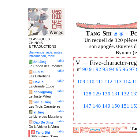
Tang Shi
– Po
CLASSIQUES
Un recueil de 320 pièces
CHINOIS
son apogée. Œuvres de
& TRADUCTIONS
Bynner (en
Bienvenue
,
aide
,
notes
,
introduction
,
table
.
table
V —
Five-character-reg
诗
Shi Jing
Le Canon des Poèmes
nº
90
91
92
93
94
95
96
97
table
论
Lun Yu
Les Entretiens
109
110
111
112
113
114
1
table
大
Daxue
La Grande Étude
table
中
Zhongyong
128
129
130
131
132
13
Le Juste Milieu
table
字
San Zi Jing
147
148
149
150
151
15
Les Trois Caractères
table
易
Yi Jing
Le Livre des Mutations
table
道
Dao De Jing
De la Voie et la Vertu
Tan
table
唐
Tang Shi
300 poèmes Tang