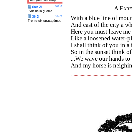
table
兵
Sun Zi
A Fare
L'Art de la guerre
table
计
36 Ji
With a blue line of moun
Trente-six stratagèmes
And east of the city a wh
Here you must leave me 
Like a loosened water-pl
I shall think of you in a
So in the sunset think o
...We wave our hands to
And my horse is neighin