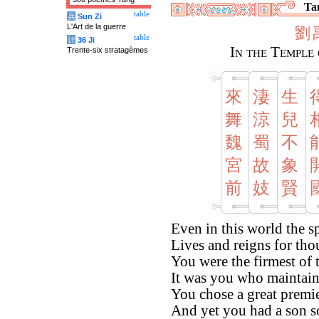
Tan
table
兵
Sun Zi
L'Art de la guerre
劉
table
计
36 Ji
In the Temple 
Trente-six stratagèmes
來
淒
生
舞
涼
兒
魏
蜀
不
宮
故
象
前
妓
賢
Even in this world the sp
Lives and reigns for tho
You were the firmest of t
It was you who maintain
You chose a great premi
And yet you had a son so 