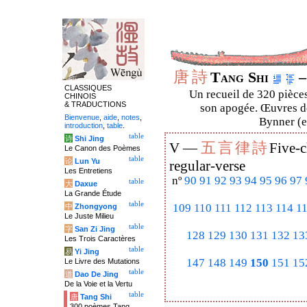
唐
詩
Tang Shi
–
CLASSIQUES
Un recueil de 320 pièces
CHINOIS
& TRADUCTIONS
son apogée. Œuvres de
Bienvenue
,
aide
,
notes
,
Bynner (en
introduction
,
table
.
table
诗
Shi Jing
五
言
律
詩
V —
Five-c
Le Canon des Poèmes
table
论
Lun Yu
regular-verse
Les Entretiens
nº
90
91
92
93
94
95
96
97
table
大
Daxue
La Grande Étude
table
109
110
111
112
113
114
1
中
Zhongyong
Le Juste Milieu
table
字
San Zi Jing
128
129
130
131
132
13
Les Trois Caractères
table
易
Yi Jing
147
148
149
150
151
15
Le Livre des Mutations
table
道
Dao De Jing
De la Voie et la Vertu
table
唐
Tang Shi
300 poèmes Tang