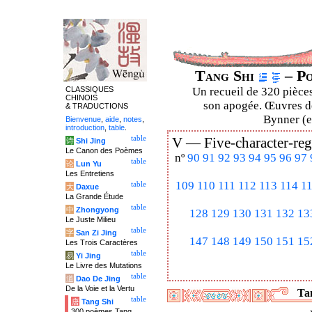
Tang Shi
– Po
CLASSIQUES
Un recueil de 320 pièces
CHINOIS
son apogée. Œuvres de
& TRADUCTIONS
Bynner (en
Bienvenue
,
aide
,
notes
,
introduction
,
table
.
table
V —
Five-character-reg
诗
Shi Jing
Le Canon des Poèmes
nº
90
91
92
93
94
95
96
97
table
论
Lun Yu
Les Entretiens
109
110
111
112
113
114
1
table
大
Daxue
La Grande Étude
table
中
Zhongyong
128
129
130
131
132
13
Le Juste Milieu
table
字
San Zi Jing
147
148
149
150
151
15
Les Trois Caractères
table
易
Yi Jing
Le Livre des Mutations
table
道
Dao De Jing
De la Voie et la Vertu
Tan
table
唐
Tang Shi
300 poèmes Tang