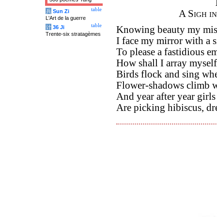
table
兵
Sun Zi
A Sigh i
L'Art de la guerre
table
计
36 Ji
Knowing beauty my mis
Trente-six stratagèmes
I face my mirror with a s
To please a fastidious e
How shall I array myself?
Birds flock and sing wh
Flower-shadows climb w
And year after year girls
Are picking hibiscus, dr