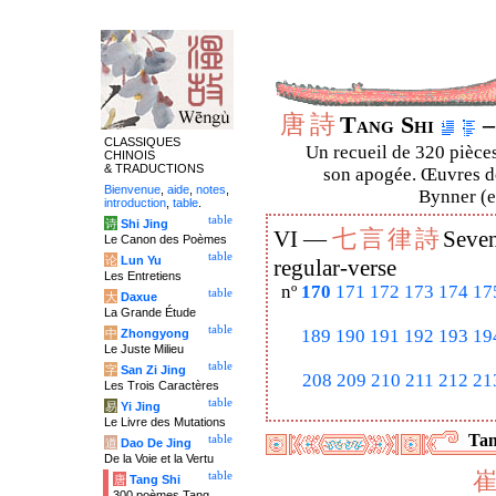
唐
詩
Tang Shi
–
CLASSIQUES
Un recueil de 320 pièces
CHINOIS
& TRADUCTIONS
son apogée. Œuvres de
Bienvenue
,
aide
,
notes
,
Bynner (en
introduction
,
table
.
table
诗
Shi Jing
七
言
律
詩
VI —
Seven
Le Canon des Poèmes
table
论
Lun Yu
regular-verse
Les Entretiens
nº
170
171
172
173
174
17
table
大
Daxue
La Grande Étude
table
189
190
191
192
193
19
中
Zhongyong
Le Juste Milieu
table
字
San Zi Jing
208
209
210
211
212
21
Les Trois Caractères
table
易
Yi Jing
Le Livre des Mutations
Tan
table
道
Dao De Jing
De la Voie et la Vertu
table
唐
Tang Shi
300 poèmes Tang