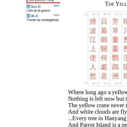
The Yel
table
兵
Sun Zi
L'Art de la guerre
table
计
36 Ji
煙
日
芳
Trente-six stratagèmes
波
暮
草
江
鄉
萋
上
關
萋
使
何
鸚
人
處
鵡
愁
是
洲
Where long ago a yellow
Nothing is left now but 
The yellow crane never r
And white clouds are fly
...Every tree in Hanyang
And Parrot Island is a ne