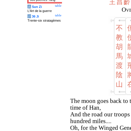
王
昌
齡
table
兵
Sun Zi
Ove
L'Art de la guerre
table
计
36 Ji
Trente-six stratagèmes
不
教
胡
馬
渡
陰
山
The moon goes back to th
time of Han,
And the road our troops 
hundred miles....
Oh, for the Winged Gene