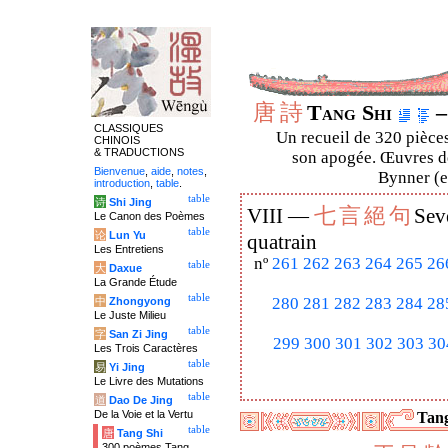
唐
詩
Tang Shi
–
CLASSIQUES
Un recueil de 320 pièces
CHINOIS
& TRADUCTIONS
son apogée. Œuvres de
Bienvenue
,
aide
,
notes
,
Bynner (en
introduction
,
table
.
table
诗
Shi Jing
七
言
絕
句
VIII —
Sev
Le Canon des Poèmes
table
论
Lun Yu
quatrain
Les Entretiens
nº
261
262
263
264
265
26
table
大
Daxue
La Grande Étude
table
280
281
282
283
284
28
中
Zhongyong
Le Juste Milieu
table
字
San Zi Jing
299
300
301
302
303
30
Les Trois Caractères
table
易
Yi Jing
Le Livre des Mutations
table
道
Dao De Jing
De la Voie et la Vertu
Tang
table
唐
Tang Shi
300 poèmes Tang