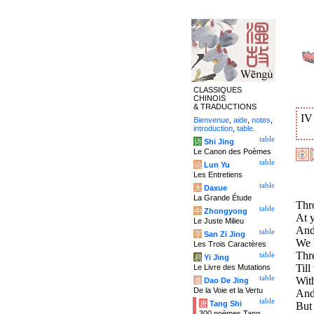
CLASSIQUES
CHINOIS
& TRADUCTIONS
I
Bienvenue
,
aide
,
notes
,
introduction
,
table
.
table
诗
Shi Jing
Le Canon des Poèmes
table
论
Lun Yu
Les Entretiens
table
大
Daxue
La Grande Étude
Thro
table
中
Zhongyong
At y
Le Juste Milieu
And
table
字
San Zi Jing
We h
Les Trois Caractères
Thr
table
易
Yi Jing
Till
Le Livre des Mutations
table
With
道
Dao De Jing
De la Voie et la Vertu
And 
table
唐
Tang Shi
But 
300 poèmes Tang