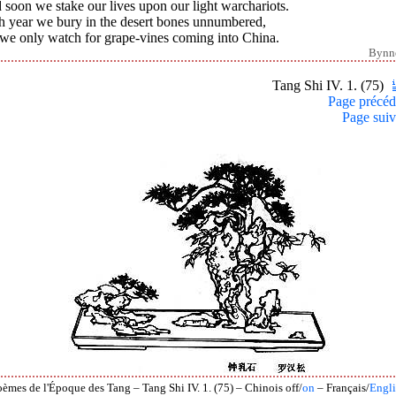
soon we stake our lives upon our light warchariots.
h year we bury in the desert bones unnumbered,
 we only watch for grape-vines coming into China.
Bynn
Tang Shi IV. 1. (75)
Page précéd
Page suiv
èmes de l'Époque des Tang – Tang Shi IV. 1. (75) – Chinois off/
on
– Français/
Engli