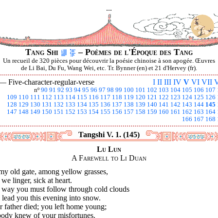
...
Tang Shi
– Poèmes de l'Époque des Tang
Un recueil de 320 pièces pour découvrir la poésie chinoise à son apogée. Œuvres
de Li Bai, Du Fu, Wang Wei, etc. Tr. Bynner (en) et 21 d'Hervey (fr).
 —
Five-character-regular-verse
I
II
III
IV
V
VI
VII
V
nº
90
91
92
93
94
95
96
97
98
99
100
101
102
103
104
105
106
107
109
110
111
112
113
114
115
116
117
118
119
120
121
122
123
124
125
126
128
129
130
131
132
133
134
135
136
137
138
139
140
141
142
143
144
145
147
148
149
150
151
152
153
154
155
156
157
158
159
160
161
162
163
164
166
167
168
Tangshi V. 1. (145)
Lu Lun
A Farewell to Li Duan
my old gate, among yellow grasses,
l we linger, sick at heart.
 way you must follow through cold clouds
 lead you this evening into snow.
 father died; you left home young;
ody knew of your misfortunes.