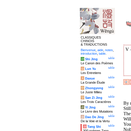
CLASSIQUES
CHINOIS
& TRADUCTIONS
V
Bienvenue
,
aide
,
notes
,
introduction
,
table
.
table
诗
Shi Jing
Le Canon des Poèmes
table
论
Lun Yu
Les Entretiens
table
大
Daxue
La Grande Étude
table
中
Zhongyong
Le Juste Milieu
table
字
San Zi Jing
Les Trois Caractères
By 
table
易
Yi Jing
Stil
Le Livre des Mutations
The
table
道
Dao De Jing
Will
De la Voie et la Vertu
Your
table
唐
Tang Shi
Nob
300 poèmes Tang