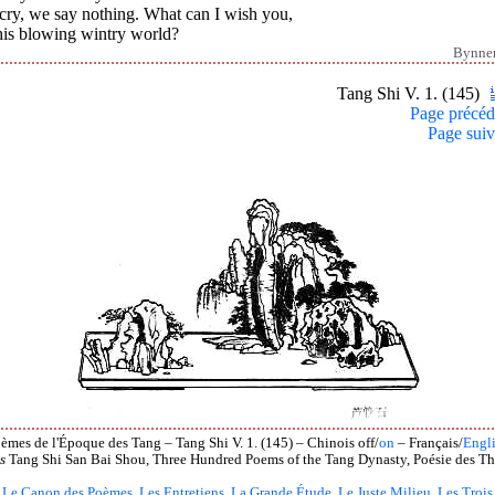
cry, we say nothing. What can I wish you,
his blowing wintry world?
Bynne
Tang Shi V. 1. (145)
Page précéd
Page suiv
èmes de l'Époque des Tang – Tang Shi V. 1. (145) – Chinois off/
on
– Français/
Engl
s
Tang Shi San Bai Shou, Three Hundred Poems of the Tang Dynasty, Poésie des Th
Le Canon des Poèmes
,
Les Entretiens
,
La Grande Étude
,
Le Juste Milieu
,
Les Trois