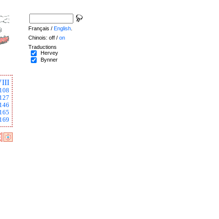
Français /
English
.
Chinois: off /
on
Traductions
Hervey
Bynner
III
108
127
146
165
169