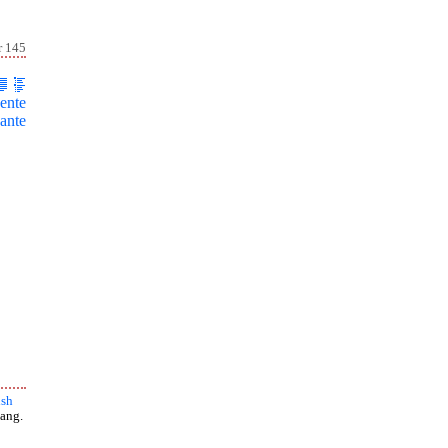
r 145
ente
ante
ish
ang.