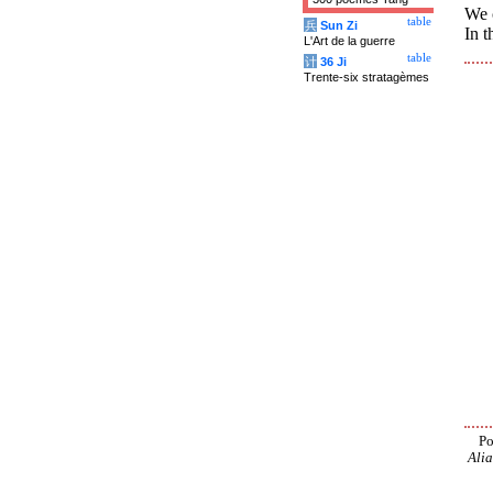
We 
table
兵
Sun Zi
In t
L'Art de la guerre
table
计
36 Ji
Trente-six stratagèmes
Po
Alia