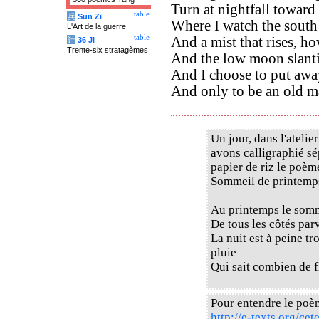
Turn at nightfall toward 
table
兵
Sun Zi
Where I watch the south
L'Art de la guerre
table
And a mist that rises, ho
计
36 Ji
Trente-six stratagèmes
And the low moon slanti
And I choose to put awa
And only to be an old ma
Un jour, dans l'ateli
avons calligraphié sé
papier de riz le poè
Sommeil de printemps
Au printemps le somm
De tous les côtés par
La nuit est à peine t
pluie
Qui sait combien de f
Pour entendre le poè
http://e-texts.org/ce