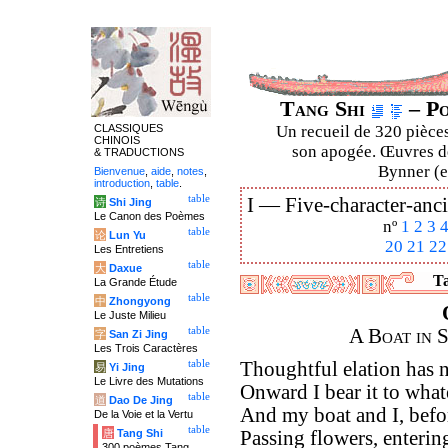
Tang Shi
– Po
CLASSIQUES
Un recueil de 320 pièces
CHINOIS
son apogée. Œuvres de
& TRADUCTIONS
Bynner (en
Bienvenue
,
aide
,
notes
,
introduction
,
table
.
table
I —
Five-character-anci
诗
Shi Jing
Le Canon des Poèmes
nº
1
2
3
table
论
Lun Yu
20
21
22
Les Entretiens
table
大
Daxue
Ta
La Grande Étude
table
中
Zhongyong
Le Juste Milieu
table
A Boat in 
字
San Zi Jing
Les Trois Caractères
table
Thoughtful elation has 
易
Yi Jing
Le Livre des Mutations
Onward I bear it to wha
table
道
Dao De Jing
And my boat and I, befo
De la Voie et la Vertu
table
唐
Tang Shi
Passing flowers, entering
300 poèmes Tang