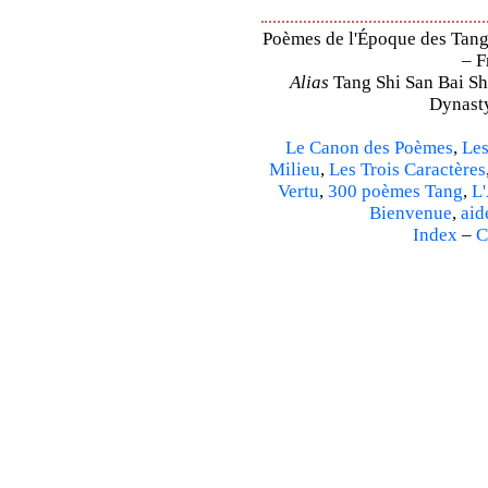
Poèmes de l'Époque des Tang 
– F
Alias
Tang Shi San Bai Sh
Dynasty
Le Canon des Poèmes
,
Les
Milieu
,
Les Trois Caractères
Vertu
,
300 poèmes Tang
,
L'
Bienvenue
,
aid
Index
–
C