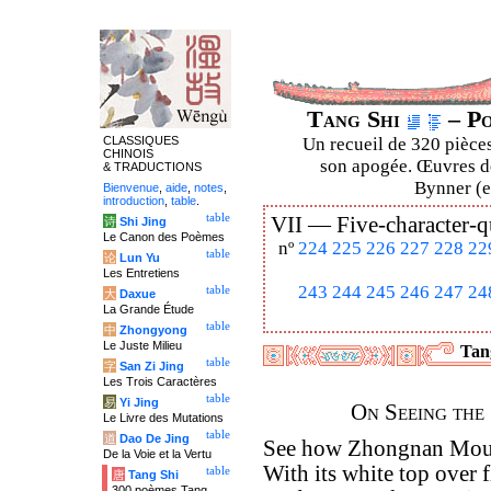
Tang Shi
– Po
CLASSIQUES
Un recueil de 320 pièces
CHINOIS
son apogée. Œuvres de
& TRADUCTIONS
Bynner (en
Bienvenue
,
aide
,
notes
,
introduction
,
table
.
table
VII —
Five-character-q
诗
Shi Jing
Le Canon des Poèmes
nº
224
225
226
227
228
22
table
论
Lun Yu
Les Entretiens
243
244
245
246
247
24
table
大
Daxue
La Grande Étude
table
中
Zhongyong
Le Juste Milieu
Tang
table
字
San Zi Jing
Les Trois Caractères
table
易
Yi Jing
On Seeing the
Le Livre des Mutations
table
道
Dao De Jing
See how Zhongnan Moun
De la Voie et la Vertu
With its white top over 
table
唐
Tang Shi
300 poèmes Tang