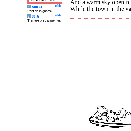
And a warm sky opening
table
兵
Sun Zi
While the town in the va
L'Art de la guerre
table
计
36 Ji
Trente-six stratagèmes