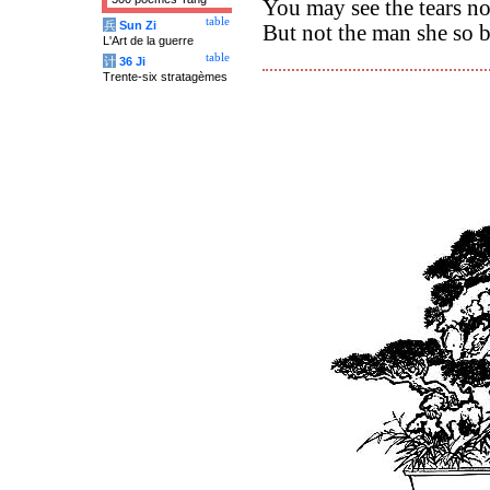
You may see the tears no
table
兵
Sun Zi
But not the man she so bi
L'Art de la guerre
table
计
36 Ji
Trente-six stratagèmes