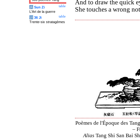
And to draw the quick e
table
兵
Sun Zi
She touches a wrong not
L'Art de la guerre
table
计
36 Ji
Trente-six stratagèmes
Poèmes de l'Époque des Tang 
– F
Alias
Tang Shi San Bai Sh