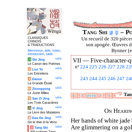
Tang Shi
– Po
CLASSIQUES
Un recueil de 320 pièces
CHINOIS
son apogée. Œuvres de
& TRADUCTIONS
Bynner (en
Bienvenue
,
aide
,
notes
,
introduction
,
table
.
table
VII —
Five-character-q
诗
Shi Jing
Le Canon des Poèmes
nº
224
225
226
227
228
22
table
论
Lun Yu
Les Entretiens
243
244
245
246
247
24
table
大
Daxue
La Grande Étude
table
中
Zhongyong
Le Juste Milieu
Tang
table
字
San Zi Jing
Les Trois Caractères
table
易
Yi Jing
On Hearin
Le Livre des Mutations
table
道
Dao De Jing
Her hands of white jad
De la Voie et la Vertu
Are glimmering on a gol
table
唐
Tang Shi
300 poèmes Tang