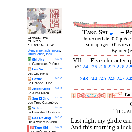
Tang Shi
– Po
CLASSIQUES
Un recueil de 320 pièces
CHINOIS
son apogée. Œuvres de
& TRADUCTIONS
Bynner (en
Bienvenue
,
aide
,
notes
,
introduction
,
table
.
table
VII —
Five-character-q
诗
Shi Jing
Le Canon des Poèmes
nº
224
225
226
227
228
22
table
论
Lun Yu
Les Entretiens
243
244
245
246
247
24
table
大
Daxue
La Grande Étude
table
中
Zhongyong
Le Juste Milieu
Tang
table
字
San Zi Jing
Les Trois Caractères
table
易
Yi Jing
The Ja
Le Livre des Mutations
table
道
Dao De Jing
Last night my girdle ca
De la Voie et la Vertu
And this morning a luck
table
唐
Tang Shi
300 poèmes Tang