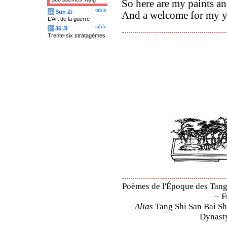
So here are my paints a
table
兵
Sun Zi
And a welcome for my y
L'Art de la guerre
table
计
36 Ji
Trente-six stratagèmes
Poèmes de l'Époque des Tang 
– F
Alias
Tang Shi San Bai Sh
Dynasty