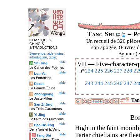
Tang Shi
– Po
CLASSIQUES
Un recueil de 320 pièces
CHINOIS
son apogée. Œuvres de
& TRADUCTIONS
Bynner (en
Bienvenue
,
aide
,
notes
,
introduction
,
table
.
table
VII —
Five-character-q
诗
Shi Jing
Le Canon des Poèmes
nº
224
225
226
227
228
22
table
论
Lun Yu
Les Entretiens
243
244
245
246
247
24
table
大
Daxue
La Grande Étude
table
中
Zhongyong
Le Juste Milieu
Tang
table
字
San Zi Jing
Les Trois Caractères
table
易
Yi Jing
Bor
Le Livre des Mutations
table
道
Dao De Jing
High in the faint moonli
De la Voie et la Vertu
Tartar chieftains are fle
table
唐
Tang Shi
300 poèmes Tang