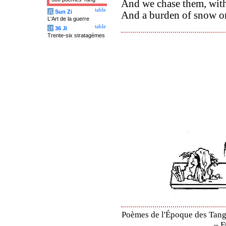
And we chase them, with
table
兵
Sun Zi
And a burden of snow o
L'Art de la guerre
table
计
36 Ji
Trente-six stratagèmes
Poèmes de l'Époque des Tang 
– F