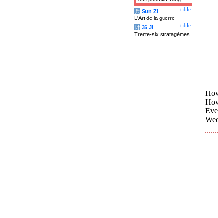
table
兵
Sun Zi
L'Art de la guerre
table
计
36 Ji
Trente-six stratagèmes
How
How 
Even
Weep