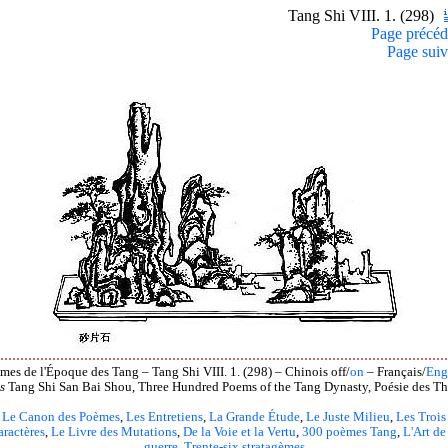
Tang Shi VIII. 1. (298)
Page précéd
Page suiv
mes de l'Époque des Tang – Tang Shi VIII. 1. (298) – Chinois off/
on
– Français/
Eng
s
Tang Shi San Bai Shou, Three Hundred Poems of the Tang Dynasty, Poésie des Th
Le Canon des Poèmes
,
Les Entretiens
,
La Grande Étude
,
Le Juste Milieu
,
Les Trois
aractères
,
Le Livre des Mutations
,
De la Voie et la Vertu
,
300 poèmes Tang
,
L'Art de
guerre
,
Trente-six stratagèmes