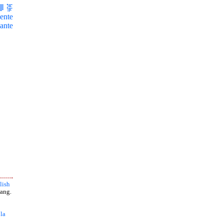
ente
ante
lish
ang.
 la