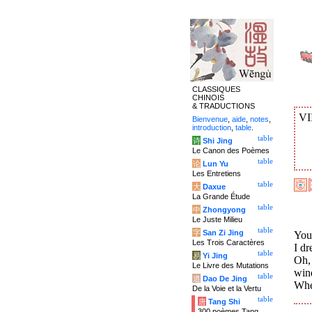
CLASSIQUES
CHINOIS
& TRADUCTIONS
VI
Bienvenue
,
aide
,
notes
,
introduction
,
table
.
table
诗
Shi Jing
Le Canon des Poèmes
table
论
Lun Yu
Les Entretiens
table
大
Daxue
La Grande Étude
table
中
Zhongyong
Le Juste Milieu
table
字
San Zi Jing
You
Les Trois Caractères
I dr
table
易
Yi Jing
Oh,
Le Livre des Mutations
win
table
道
Dao De Jing
When
De la Voie et la Vertu
table
唐
Tang Shi
300 poèmes Tang