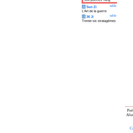
table
兵
Sun Zi
L'Art de la guerre
table
计
36 Ji
Trente-six stratagèmes
Poè
Alia
C