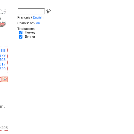
Français /
English
.
Chinois: off /
on
Traductions
Hervey
Bynner
III
279
298
317
320
in.
r 298