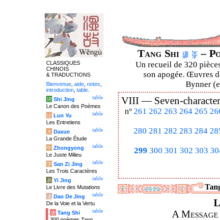
Tang Shi
– Po
CLASSIQUES
Un recueil de 320 pièces
CHINOIS
son apogée. Œuvres de
& TRADUCTIONS
Bynner (en
Bienvenue
,
aide
,
notes
,
introduction
,
table
.
table
VIII —
Seven-character
诗
Shi Jing
Le Canon des Poèmes
nº
261
262
263
264
265
26
table
论
Lun Yu
Les Entretiens
280
281
282
283
284
28
table
大
Daxue
La Grande Étude
table
中
Zhongyong
299
300
301
302
303
30
Le Juste Milieu
table
字
San Zi Jing
Les Trois Caractères
table
易
Yi Jing
Tang
Le Livre des Mutations
table
道
Dao De Jing
L
De la Voie et la Vertu
table
A Message 
唐
Tang Shi
300 poèmes Tang