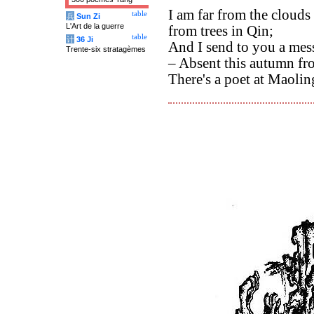
I am far from the cloud
table
兵
Sun Zi
L'Art de la guerre
from trees in Qin;
table
计
36 Ji
And I send to you a mess
Trente-six stratagèmes
– Absent this autumn fro
There's a poet at Maoling