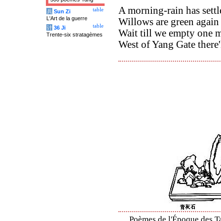
A morning-rain has settl
table
兵
Sun Zi
L'Art de la guerre
Willows are green again 
table
计
36 Ji
Wait till we empty one 
Trente-six stratagèmes
West of Yang Gate there'l
Poèmes de l'Époque des Ta