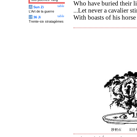
Who have buried their li
table
兵
Sun Zi
...Let never a cavalier st
L'Art de la guerre
With boasts of his hors
table
计
36 Ji
Trente-six stratagèmes