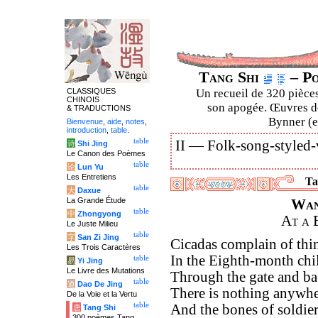
Tang Shi
– Po
CLASSIQUES
Un recueil de 320 pièces
CHINOIS
son apogée. Œuvres de
& TRADUCTIONS
Bynner (en
Bienvenue
,
aide
,
notes
,
introduction
,
table
.
table
II —
Folk-song-styled-
诗
Shi Jing
Le Canon des Poèmes
table
论
Lun Yu
Les Entretiens
Ta
table
大
Daxue
La Grande Étude
Wan
table
中
Zhongyong
At a 
Le Juste Milieu
table
字
San Zi Jing
Cicadas complain of thi
Les Trois Caractères
In the Eighth-month chill
table
易
Yi Jing
Le Livre des Mutations
Through the gate and bac
table
道
Dao De Jing
There is nothing anywhe
De la Voie et la Vertu
table
And the bones of soldie
唐
Tang Shi
300 poèmes Tang