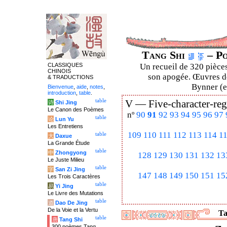
Tang Shi
– Po
CLASSIQUES
Un recueil de 320 pièces
CHINOIS
son apogée. Œuvres de
& TRADUCTIONS
Bynner (en
Bienvenue
,
aide
,
notes
,
introduction
,
table
.
table
V —
Five-character-reg
诗
Shi Jing
Le Canon des Poèmes
nº
90
91
92
93
94
95
96
97
table
论
Lun Yu
Les Entretiens
109
110
111
112
113
114
1
table
大
Daxue
La Grande Étude
table
中
Zhongyong
128
129
130
131
132
13
Le Juste Milieu
table
字
San Zi Jing
147
148
149
150
151
15
Les Trois Caractères
table
易
Yi Jing
Le Livre des Mutations
table
道
Dao De Jing
De la Voie et la Vertu
Ta
table
唐
Tang Shi
300 poèmes Tang