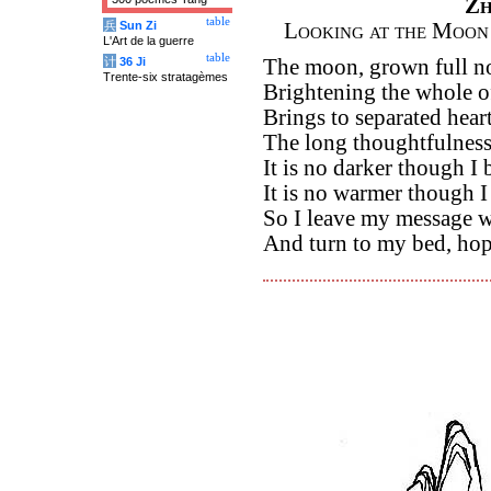
Zh
table
兵
Sun Zi
Looking at the Moon
L'Art de la guerre
table
计
36 Ji
The moon, grown full no
Trente-six stratagèmes
Brightening the whole o
Brings to separated hear
The long thoughtfulness 
It is no darker though I
It is no warmer though I
So I leave my message 
And turn to my bed, hop