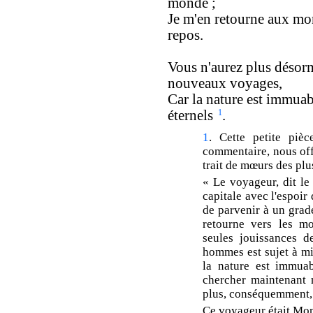
monde ;
Je m'en retourne aux mo
repos.
Vous n'aurez plus désorm
nouveaux voyages,
Car la nature est immuab
éternels
1
.
1
. Cette petite pièc
commentaire, nous offr
trait de mœurs des plu
« Le voyageur, dit le
capitale avec l'espoir 
de parvenir à un grade
retourne vers les mo
seules jouissances d
hommes est sujet à mi
la nature est immuab
chercher maintenant n
plus, conséquemment,
Ce voyageur était Mon