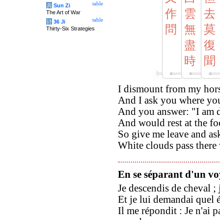
table
兵
Sun Zi
作
雲
去
The Art of War
table
计
36 Ji
問
無
莫
Thirty-Six Strategies
盡
復
時
聞
I dismount from my hors
And I ask you where yo
And you answer: "I am d
And would rest at the fo
So give me leave and as
White clouds pass there
En se séparant d'un v
Je descendis de cheval ; j
Et je lui demandai quel é
Il me répondit : Je n'ai p