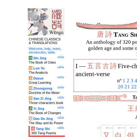
唐
詩
Tang S
CHINESE CLASSICS
An anthology of 320 po
& TRANSLATIONS
golden age and some of
Welcome
,
help
,
notes
,
introduction
,
table
.
table
诗
Shi Jing
The Book of Odes
五
言
古
詩
I —
Five-ch
table
论
Lun Yu
The Analects
ancient-verse
table
大
Daxue
nº
1
2
3
Great Learning
20
21
22
table
中
Zhongyong
Doctrine of the Mean
Ta
table
字
San Zi Jing
Three-characters book
王
table
易
Yi Jing
The Book of Changes
table
道
Dao De Jing
The Way and its Power
table
唐
Tang Shi
300 Tang Poems
又
白
但