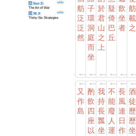
table
兵
Sun Zi
舫
子
於
疑
飲
舫
The Art of War
table
计
36 Ji
泛
環
君
倚
坐
載
Thirty-Six Strategies
泛
洞
山
巴
者
之
然
庭
之
丘
而
上
坐
又
酌
我
不
長
酒
作
飲
持
能
風
徒
島
四
長
廢
連
歷
座
瓢
人
日
歷
以
坐
運
作
坐