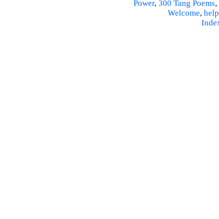
Power
,
300 Tang Poems
,
Welcome
,
help
Inde