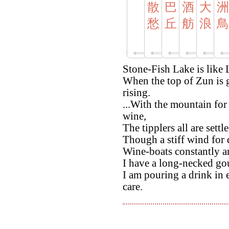
散
巴
酒
大
洲
愁
丘
舫
浪
鳥
Stone-Fish Lake is like
When the top of Zun is 
rising.
...With the mountain for 
wine,
The tipplers all are sett
Though a stiff wind for 
Wine-boats constantly arr
I have a long-necked go
I am pouring a drink in
care.