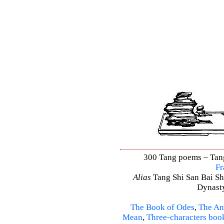
300 Tang poems – Tang 
Fr
Alias
Tang Shi San Bai Sh
Dynasty
The Book of Odes
,
The An
Mean
,
Three-characters boo