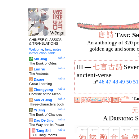
唐
詩
Tang S
CHINESE CLASSICS
An anthology of 320 po
& TRANSLATIONS
golden age and some of
Welcome
,
help
,
notes
,
introduction
,
table
.
table
诗
Shi Jing
The Book of Odes
七
言
古
詩
III —
Seven
table
论
Lun Yu
The Analects
ancient-verse
table
大
Daxue
nº
46
47
48
49
50
51
Great Learning
table
中
Zhongyong
Doctrine of the Mean
Tan
table
字
San Zi Jing
Three-characters book
元
table
易
Yi Jing
The Book of Changes
A Drinking S
table
道
Dao De Jing
The Way and its Power
table
唐
Tang Shi
300 Tang Poems
酒
諸
酌
意
遍
使