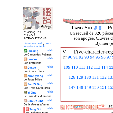
Tang Shi
– Po
CLASSIQUES
Un recueil de 320 pièces
CHINOIS
son apogée. Œuvres de
& TRADUCTIONS
Bynner (en
Bienvenue
,
aide
,
notes
,
introduction
,
table
.
table
V —
Five-character-reg
诗
Shi Jing
Le Canon des Poèmes
nº
90
91
92
93
94
95
96
97
table
论
Lun Yu
Les Entretiens
109
110
111
112
113
114
1
table
大
Daxue
La Grande Étude
table
中
Zhongyong
128
129
130
131
132
13
Le Juste Milieu
table
字
San Zi Jing
147
148
149
150
151
15
Les Trois Caractères
table
易
Yi Jing
Le Livre des Mutations
table
道
Dao De Jing
De la Voie et la Vertu
Tan
table
唐
Tang Shi
300 poèmes Tang