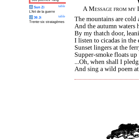
table
兵
Sun Zi
A Message from my 
L'Art de la guerre
table
计
36 Ji
The mountains are cold
Trente-six stratagèmes
And the autumn waters h
By my thatch door, leani
I listen to cicadas in th
Sunset lingers at the ferr
Supper-smoke floats up 
...Oh, when shall I pled
And sing a wild poem a