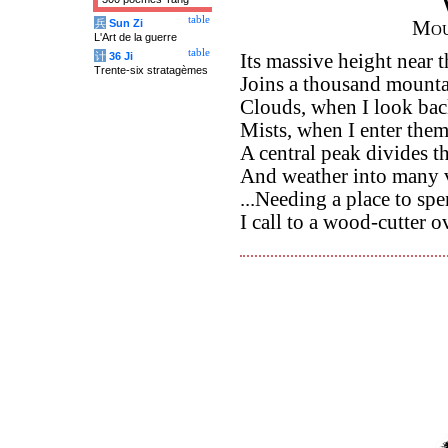
table
兵
Sun Zi
Mou
L'Art de la guerre
table
计
36 Ji
Its massive height near 
Trente-six stratagèmes
Joins a thousand mountai
Clouds, when I look bac
Mists, when I enter them
A central peak divides t
And weather into many v
...Needing a place to spe
I call to a wood-cutter ov