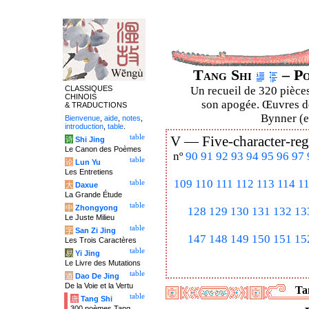
Tang Shi
– Po
CLASSIQUES
Un recueil de 320 pièces
CHINOIS
son apogée. Œuvres de
& TRADUCTIONS
Bynner (en
Bienvenue
,
aide
,
notes
,
introduction
,
table
.
table
V —
Five-character-reg
诗
Shi Jing
Le Canon des Poèmes
nº
90
91
92
93
94
95
96
97
table
论
Lun Yu
Les Entretiens
109
110
111
112
113
114
1
table
大
Daxue
La Grande Étude
table
中
Zhongyong
128
129
130
131
132
13
Le Juste Milieu
table
字
San Zi Jing
147
148
149
150
151
15
Les Trois Caractères
table
易
Yi Jing
Le Livre des Mutations
table
道
Dao De Jing
De la Voie et la Vertu
Tan
table
唐
Tang Shi
300 poèmes Tang