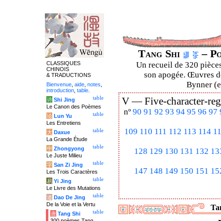
Tang Shi
– Po
CLASSIQUES
Un recueil de 320 pièces
CHINOIS
son apogée. Œuvres de
& TRADUCTIONS
Bynner (en
Bienvenue
,
aide
,
notes
,
introduction
,
table
.
table
V —
Five-character-reg
诗
Shi Jing
Le Canon des Poèmes
nº
90
91
92
93
94
95
96
97
table
论
Lun Yu
Les Entretiens
109
110
111
112
113
114
1
table
大
Daxue
La Grande Étude
table
中
Zhongyong
128
129
130
131
132
13
Le Juste Milieu
table
字
San Zi Jing
147
148
149
150
151
15
Les Trois Caractères
table
易
Yi Jing
Le Livre des Mutations
table
道
Dao De Jing
De la Voie et la Vertu
Tan
table
唐
Tang Shi
300 poèmes Tang