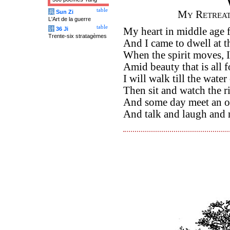
table
兵
Sun Zi
My Retrea
L'Art de la guerre
table
计
36 Ji
My heart in middle age 
Trente-six stratagèmes
And I came to dwell at t
When the spirit moves, 
Amid beauty that is all fo
I will walk till the wate
Then sit and watch the r
And some day meet an o
And talk and laugh and n