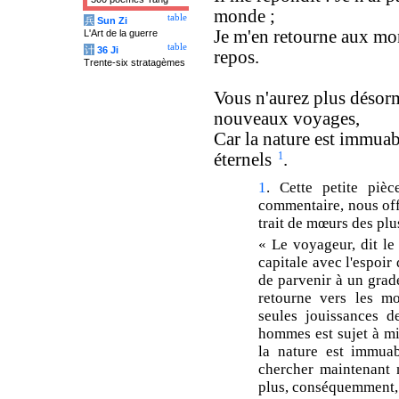
monde ;
table
兵
Sun Zi
Je m'en retourne aux mo
L'Art de la guerre
table
计
36 Ji
repos.
Trente-six stratagèmes
Vous n'aurez plus désorm
nouveaux voyages,
Car la nature est immuab
éternels
1
.
1
. Cette petite pièc
commentaire, nous offr
trait de mœurs des plu
« Le voyageur, dit le
capitale avec l'espoir 
de parvenir à un grade
retourne vers les mo
seules jouissances d
hommes est sujet à mi
la nature est immuab
chercher maintenant n
plus, conséquemment,