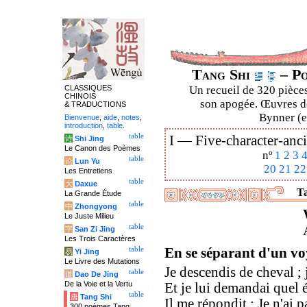
Tang Shi
– Po
CLASSIQUES
Un recueil de 320 pièces
CHINOIS
son apogée. Œuvres de
& TRADUCTIONS
Bynner (en
Bienvenue
,
aide
,
notes
,
introduction
,
table
.
table
I —
Five-character-anci
诗
Shi Jing
Le Canon des Poèmes
nº
1
2
3
table
论
Lun Yu
20
21
22
Les Entretiens
table
大
Daxue
Ta
La Grande Étude
table
中
Zhongyong
Le Juste Milieu
table
字
San Zi Jing
Les Trois Caractères
table
En se séparant d'un v
易
Yi Jing
Le Livre des Mutations
Je descendis de cheval ; j
table
道
Dao De Jing
De la Voie et la Vertu
Et je lui demandai quel é
table
唐
Tang Shi
Il me répondit : Je n'ai p
300 poèmes Tang