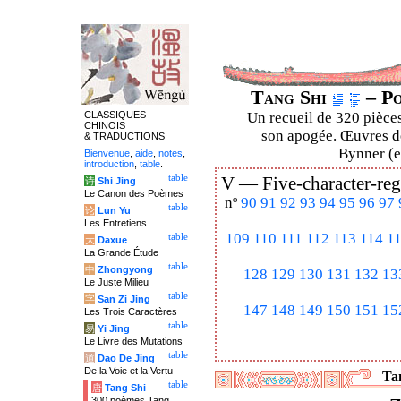
Tang Shi
– Po
CLASSIQUES
Un recueil de 320 pièces
CHINOIS
son apogée. Œuvres de
& TRADUCTIONS
Bynner (en
Bienvenue
,
aide
,
notes
,
introduction
,
table
.
table
V —
Five-character-reg
诗
Shi Jing
Le Canon des Poèmes
nº
90
91
92
93
94
95
96
97
table
论
Lun Yu
Les Entretiens
109
110
111
112
113
114
1
table
大
Daxue
La Grande Étude
table
中
Zhongyong
128
129
130
131
132
13
Le Juste Milieu
table
字
San Zi Jing
147
148
149
150
151
15
Les Trois Caractères
table
易
Yi Jing
Le Livre des Mutations
table
道
Dao De Jing
De la Voie et la Vertu
Tan
table
唐
Tang Shi
300 poèmes Tang