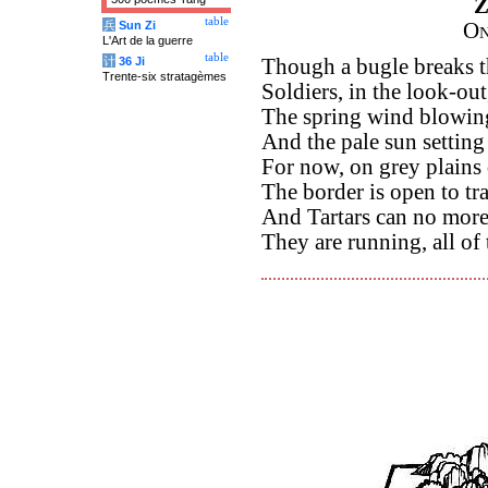
Z
table
兵
Sun Zi
On
L'Art de la guerre
table
计
36 Ji
Though a bugle breaks th
Trente-six stratagèmes
Soldiers, in the look-out
The spring wind blowing
And the pale sun settin
For now, on grey plains
The border is open to tr
And Tartars can no more
They are running, all of