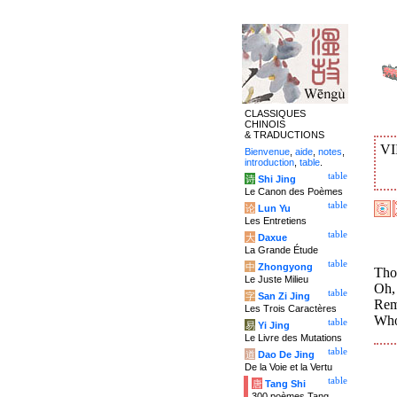
CLASSIQUES
CHINOIS
& TRADUCTIONS
VI
Bienvenue
,
aide
,
notes
,
introduction
,
table
.
table
诗
Shi Jing
Le Canon des Poèmes
table
论
Lun Yu
Les Entretiens
table
大
Daxue
La Grande Étude
table
中
Zhongyong
Thou
Le Juste Milieu
Oh, 
table
字
San Zi Jing
Rem
Les Trois Caractères
Who
table
易
Yi Jing
Le Livre des Mutations
table
道
Dao De Jing
De la Voie et la Vertu
table
唐
Tang Shi
300 poèmes Tang