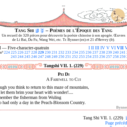
...
Tang Shi
– Poèmes de l'Époque des Tang
Un recueil de 320 pièces pour découvrir la poésie chinoise à son apogée. Œuvres
de Li Bai, Du Fu, Wang Wei, etc. Tr. Bynner (en) et 21 d'Hervey (fr).
I —
Five-character-quatrain
I
II
III
IV
V
VI
VII
V
nº
224
225
226
227
228
229
230
231
232
233
234
235
236
237
238
239
240
241
243
244
245
246
247
248
249
250
251
252
253
254
255
256
257
258
259
Tangshi VII. 1. (229)
Pei Di
A Farewell to Cui
gh you think to return to this maze of mountains,
let them brim your heart with wonder!....
ember the fisherman from Wuling
 had only a day in the Peach-Blossom Country.
Bynne
Tang Shi VII. 1. (229)
Page précéd