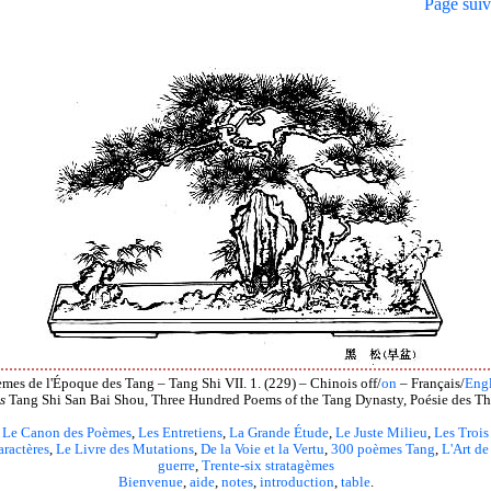
Page suiv
mes de l'Époque des Tang – Tang Shi VII. 1. (229) – Chinois off/
on
– Français/
Engl
s
Tang Shi San Bai Shou, Three Hundred Poems of the Tang Dynasty, Poésie des Th
Le Canon des Poèmes
,
Les Entretiens
,
La Grande Étude
,
Le Juste Milieu
,
Les Trois
aractères
,
Le Livre des Mutations
,
De la Voie et la Vertu
,
300 poèmes Tang
,
L'Art de
guerre
,
Trente-six stratagèmes
Bienvenue
,
aide
,
notes
,
introduction
,
table
.