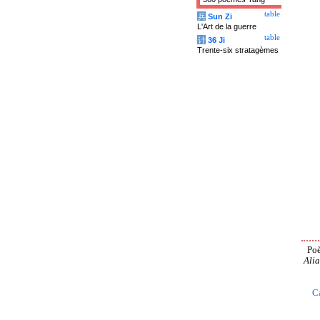
table
兵
Sun Zi
L'Art de la guerre
table
计
36 Ji
Trente-six stratagèmes
Poè
Alia
C