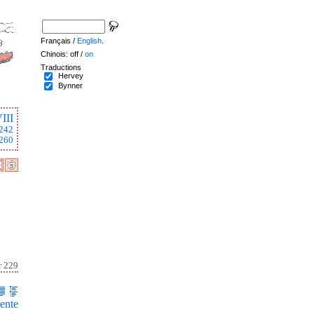
Français /
English
.
Chinois: off /
on
Traductions
Hervey
Bynner
III
242
260
r 229
ente