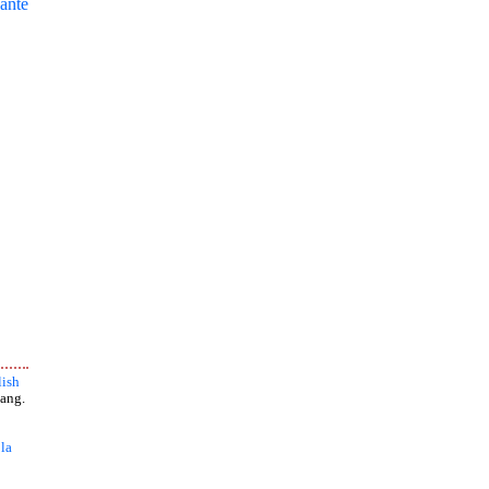
ante
ish
ang.
 la