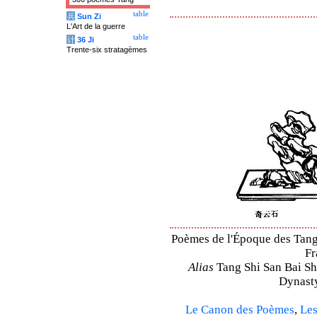
table
兵
Sun Zi
L'Art de la guerre
table
计
36 Ji
Trente-six stratagèmes
Poèmes de l'Époque des Tang –
Fr
Alias
Tang Shi San Bai Sh
Dynasty
Le Canon des Poèmes
,
Les