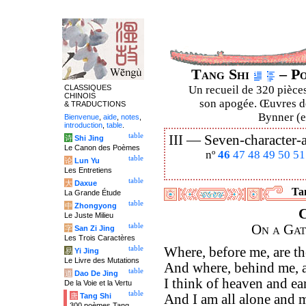
Tang Shi
– Po
CLASSIQUES
Un recueil de 320 pièces
CHINOIS
son apogée. Œuvres de
& TRADUCTIONS
Bynner (en
Bienvenue
,
aide
,
notes
,
introduction
,
table
.
table
III —
Seven-character-a
诗
Shi Jing
Le Canon des Poèmes
nº
46
47
48
49
50
51
table
论
Lun Yu
Les Entretiens
table
大
Daxue
Tan
La Grande Étude
table
中
Zhongyong
C
Le Juste Milieu
table
On a Gat
字
San Zi Jing
Les Trois Caractères
table
Where, before me, are th
易
Yi Jing
Le Livre des Mutations
And where, behind me, a
table
道
Dao De Jing
I think of heaven and ea
De la Voie et la Vertu
table
唐
Tang Shi
And I am all alone and m
300 poèmes Tang