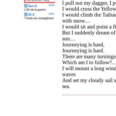
I pull out my dagger, I p
table
兵
Sun Zi
I would cross the Yellow 
L'Art de la guerre
I would climb the Taihan
table
计
36 Ji
Trente-six stratagèmes
with snow....
I would sit and poise a 
But I suddenly dream of r
sun....
Journeying is hard,
Journeying is hard.
There are many turnings
Which am I to follow?...
I will mount a long win
waves
And set my cloudy sail s
sea.