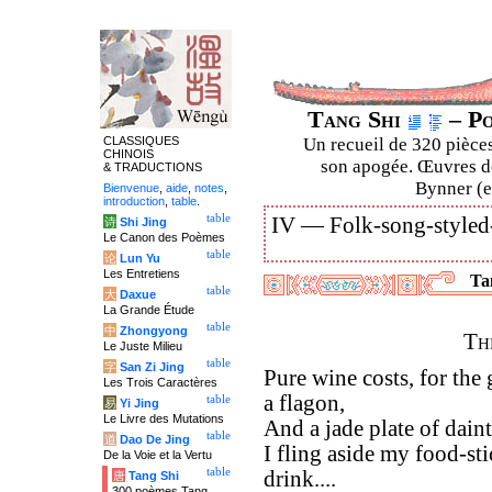
Tang Shi
– Po
CLASSIQUES
Un recueil de 320 pièces
CHINOIS
son apogée. Œuvres de
& TRADUCTIONS
Bynner (en
Bienvenue
,
aide
,
notes
,
introduction
,
table
.
table
IV —
Folk-song-styled
诗
Shi Jing
Le Canon des Poèmes
table
论
Lun Yu
Les Entretiens
Tan
table
大
Daxue
La Grande Étude
table
中
Zhongyong
Th
Le Juste Milieu
table
字
San Zi Jing
Pure wine costs, for the
Les Trois Caractères
a flagon,
table
易
Yi Jing
Le Livre des Mutations
And a jade plate of daint
table
道
Dao De Jing
I fling aside my food-sti
De la Voie et la Vertu
table
drink....
唐
Tang Shi
300 poèmes Tang