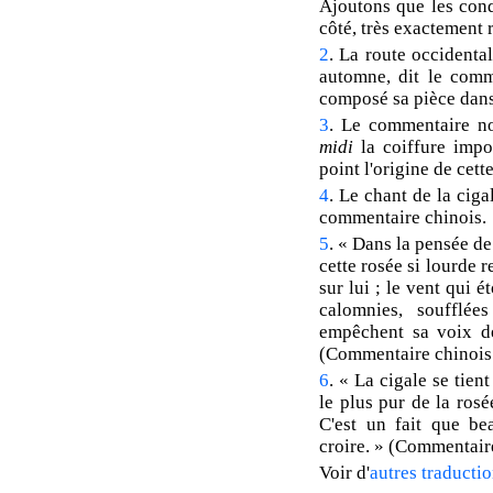
Ajoutons que les cond
côté, très exactement 
2
. La route occidental
automne, dit le comm
composé sa pièce dans
3
. Le commentaire n
midi
la coiffure impo
point l'origine de cett
4
. Le chant de la cigal
commentaire chinois.
5
. « Dans la pensée d
cette rosée si lourde 
sur lui ; le vent qui é
calomnies, soufflé
empêchent sa voix de 
(Commentaire chinois
6
. « La cigale se tient
le plus pur de la rosé
C'est un fait que b
croire. » (Commentair
Voir d'
autres traductio