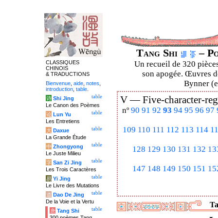
Tang Shi
– Po
CLASSIQUES
Un recueil de 320 pièces
CHINOIS
son apogée. Œuvres de
& TRADUCTIONS
Bynner (en
Bienvenue
,
aide
,
notes
,
introduction
,
table
.
table
V —
Five-character-reg
诗
Shi Jing
Le Canon des Poèmes
nº
90
91
92
93
94
95
96
97
table
论
Lun Yu
Les Entretiens
109
110
111
112
113
114
1
table
大
Daxue
La Grande Étude
table
中
Zhongyong
128
129
130
131
132
13
Le Juste Milieu
table
字
San Zi Jing
147
148
149
150
151
15
Les Trois Caractères
table
易
Yi Jing
Le Livre des Mutations
table
道
Dao De Jing
De la Voie et la Vertu
Ta
table
唐
Tang Shi
300 poèmes Tang