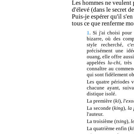
Les hommes ne veulent pa
d'élevé (dans le secret d
Puis-je espérer qu'il s'e
tous ce que renferme mo
1
. Si j'ai choisi pou
bizarre, où des comp
style recherché, c
précisément une idée
ouang, elle offre auss
appelées
lu-chi
, très
connaître au commenc
qui sont fidèlement ob
Les quatre périodes v
chacune ayant, suiva
distique isolé.
La première (
ki
),
l'exo
La seconde (
king
),
la
l'auteur.
La troisième (
tsing
),
l
La quatrième enfin (
ki