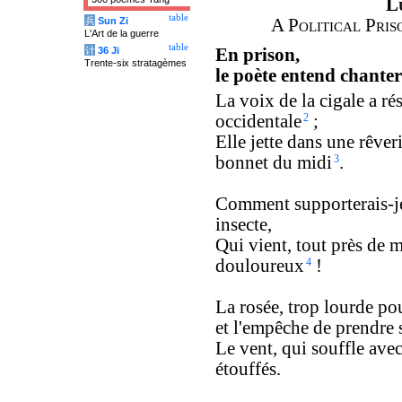
L
table
兵
Sun Zi
A Political Pris
L'Art de la guerre
table
计
36 Ji
En prison,
Trente-six stratagèmes
le poète entend chanter
La voix de la cigale a ré
occidentale
2
;
Elle jette dans une rêver
bonnet du midi
3
.
Comment supporterais-je
insecte,
Qui vient, tout près de m
douloureux
4
!
La rosée, trop lourde pou
et l'empêche de prendre 
Le vent, qui souffle avec
étouffés.