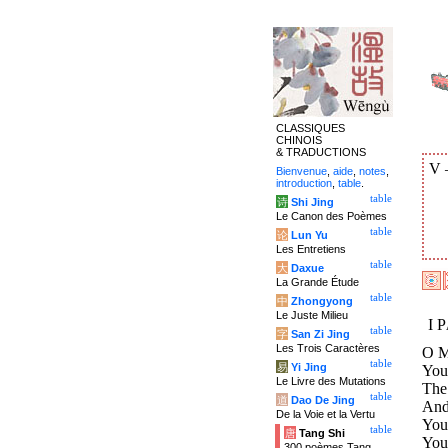
CLASSIQUES
CHINOIS
& TRADUCTIONS
V
Bienvenue
,
aide
,
notes
,
introduction
,
table
.
table
诗
Shi Jing
Le Canon des Poèmes
table
论
Lun Yu
Les Entretiens
table
大
Daxue
La Grande Étude
table
中
Zhongyong
Le Juste Milieu
I 
table
字
San Zi Jing
Les Trois Caractères
O M
table
易
Yi Jing
Your
Le Livre des Mutations
The
table
道
Dao De Jing
And 
De la Voie et la Vertu
You
table
唐
Tang Shi
You 
300 poèmes Tang