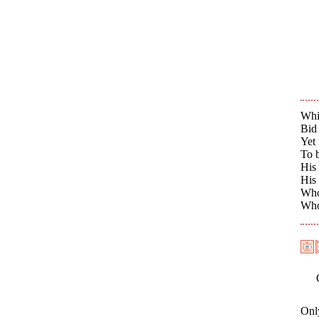
Whil
Bid 
Yet 
To b
His 
His
Who 
Who
Onl