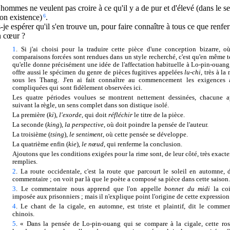
hommes ne veulent pas croire à ce qu'il y a de pur et d'élevé (dans le se
on existence)
6
.
-je espérer qu'il s'en trouve un, pour faire connaître à tous ce que renfe
 cœur ?
1
. Si j'ai choisi pour la traduire cette pièce d'une conception bizarre, o
comparaisons forcées sont rendues dans un style recherché, c'est qu'en même 
qu'elle donne précisément une idée de l'affectation habituelle à Lo-pin-ouang,
offre aussi le spécimen du genre de pièces fugitives appelées
lu-chi
, très à l
sous les Thang. J'en ai fait connaître au commencement les exigences 
compliquées qui sont fidèlement observées ici.
Les quatre périodes voulues se montrent nettement dessinées, chacune a
suivant la règle, un sens complet dans son distique isolé.
La première (
ki
),
l'exorde
, qui doit
réfléchir
le titre de la pièce.
La seconde (
king
),
la perspective
, où doit poindre la pensée de l'auteur.
La troisième (
tsing
),
le sentiment
, où cette pensée se développe.
La quatrième enfin (
kie
),
le nœud
, qui renferme la conclusion.
Ajoutons que les conditions exigées pour la rime sont, de leur côté, très exact
remplies.
2
. La route occidentale, c'est la route que parcourt le soleil en automne, d
commentaire ; on voit par là que le poète a composé sa pièce dans cette saison.
3
. Le commentaire nous apprend que l'on appelle
bonnet du midi
la coi
imposée aux prisonniers ; mais il n'explique point l'origine de cette expression
4
. Le chant de la cigale, en automne, est triste et plaintif, dit le commen
chinois.
5
. « Dans la pensée de Lo-pin-ouang qui se compare à la cigale, cette ros