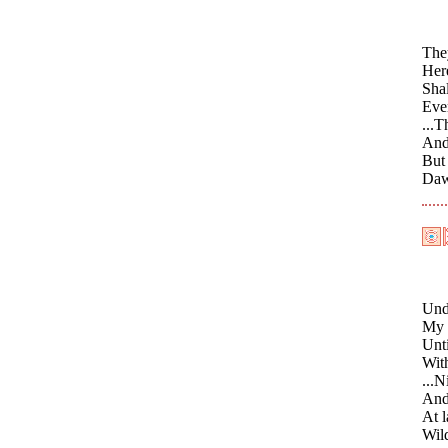
They
Here
Sha
Ever
...T
And 
But
Daw
Und
My 
Unti
With
...N
And 
At l
Wil