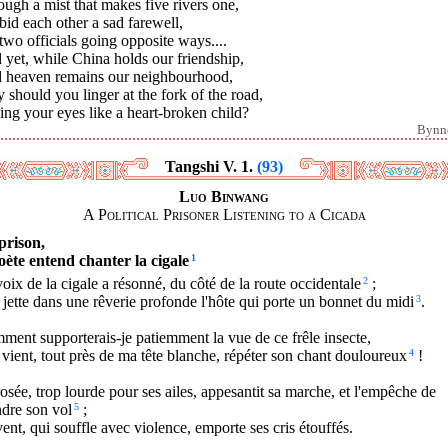
ugh a mist that makes five rivers one,
id each other a sad farewell,
wo officials going opposite ways....
yet, while China holds our friendship,
 heaven remains our neighbourhood,
should you linger at the fork of the road,
ng your eyes like a heart-broken child?
Bynn
Tangshi V. 1.
(93)
Luo Binwang
A Political Prisoner Listening to a Cicada
prison,
poète entend chanter la cigale
1
oix de la cigale a résonné, du côté de la route occidentale
2
;
 jette dans une rêverie profonde l'hôte qui porte un bonnet du midi
3
.
ent supporterais-je patiemment la vue de ce frêle insecte,
vient, tout près de ma tête blanche, répéter son chant douloureux
4
!
osée, trop lourde pour ses ailes, appesantit sa marche, et l'empêche de
ndre son vol
5
;
ent, qui souffle avec violence, emporte ses cris étouffés.