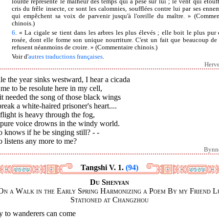
lourde représente le malheur des temps qui a pesé sur lui ; le vent qui étouff
cris du frêle insecte, ce sont les calomnies, soufflées contre lui par ses ennem
qui empêchent sa voix de parvenir jusqu'à l'oreille du maître. » (Commen
chinois.)
6
. « La cigale se tient dans les arbres les plus élevés ; elle boit le plus pur 
rosée, dont elle forme son unique nourriture. C'est un fait que beaucoup de
refusent néanmoins de croire. » (Commentaire chinois.)
Voir d'
autres traductions françaises
.
Herv
e the year sinks westward, I hear a cicada
me to be resolute here in my cell,
it needed the song of those black wings
reak a white-haired prisoner's heart....
flight is heavy through the fog,
 pure voice drowns in the windy world.
knows if he be singing still? - -
 listens any more to me?
Bynn
Tangshi V. 1.
(94)
Du Shenyan
On a Walk in the Early Spring Harmonizing a Poem By my Friend L
Stationed at Changzhou
y to wanderers can come