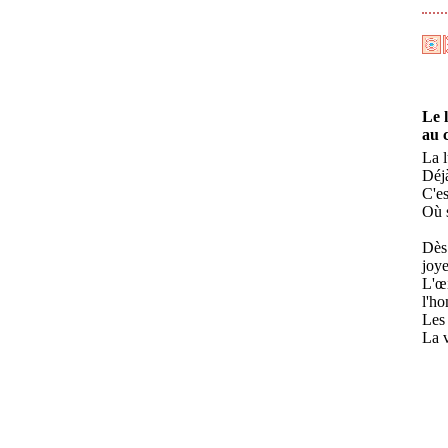
Le l
au 
La l
Déjà
C'es
Où s
Dès 
joye
L'œ
l'ho
Les 
La v