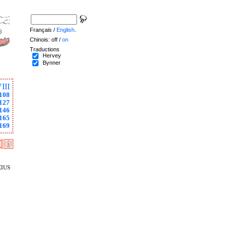
Français /
English
.
Chinois: off /
on
Traductions
Hervey
Bynner
III
108
127
146
165
169
ius