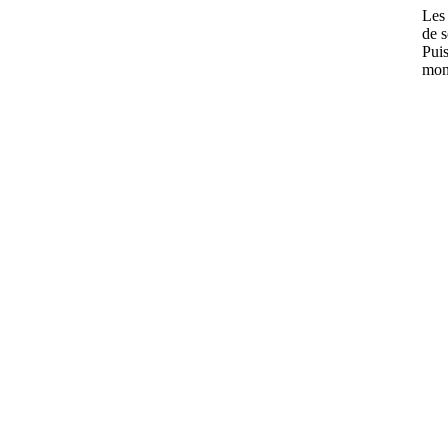
Les 
de s
Puis
mon