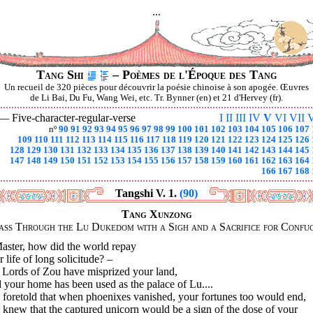
...
Tang Shi
– Poèmes de l'Époque des Tang
Un recueil de 320 pièces pour découvrir la poésie chinoise à son apogée. Œuvres
de Li Bai, Du Fu, Wang Wei, etc. Tr. Bynner (en) et 21 d'Hervey (fr).
 —
Five-character-regular-verse
I
II
III
IV
V
VI
VII
V
nº
90
91
92
93
94
95
96
97
98
99
100
101
102
103
104
105
106
107
109
110
111
112
113
114
115
116
117
118
119
120
121
122
123
124
125
126
128
129
130
131
132
133
134
135
136
137
138
139
140
141
142
143
144
145
147
148
149
150
151
152
153
154
155
156
157
158
159
160
161
162
163
164
166
167
168
Tangshi V. 1.
(90)
Tang Xunzong
Pass Through the Lu Dukedom with a Sigh and a Sacrifice for Confuc
aster, how did the world repay
 life of long solicitude? –
 Lords of Zou have misprized your land,
your home has been used as the palace of Lu....
 foretold that when phoenixes vanished, your fortunes too would end,
knew that the captured unicorn would be a sign of the dose of your