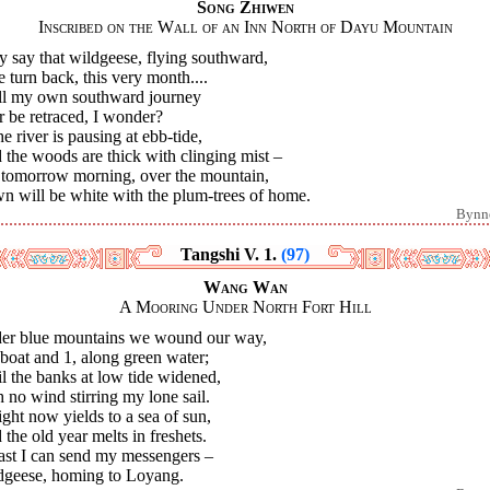
Song Zhiwen
Inscribed on the Wall of an Inn North of Dayu Mountain
 say that wildgeese, flying southward,
 turn back, this very month....
ll my own southward journey
 be retraced, I wonder?
he river is pausing at ebb-tide,
the woods are thick with clinging mist –
 tomorrow morning, over the mountain,
n will be white with the plum-trees of home.
Bynn
Tangshi V. 1.
(97)
Wang Wan
A Mooring Under North Fort Hill
er blue mountains we wound our way,
boat and 1, along green water;
l the banks at low tide widened,
 no wind stirring my lone sail.
ight now yields to a sea of sun,
the old year melts in freshets.
ast I can send my messengers –
dgeese, homing to Loyang.