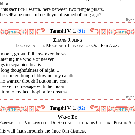
hing....
this sacrifice I watch, here between two temple pillars,
the selfsame omen of death you dreamed of long ago?
Bynn
Tangshi V. 1.
(91)
Zhang Jiuling
Looking at the Moon and Thinking of One Far Away
 moon, grown full now over the sea,
ghtening the whole of heaven,
gs to separated hearts
long thoughtfulness of night....
s no darker though I blow out my candle.
s no warmer though I put on my coat.
I leave my message with the moon
 turn to my bed, hoping for dreams.
Bynn
Tangshi V. 1.
(92)
Wang Bo
Farewell to Vice-prefect Du Setting out for his Official Post in Sh
his wall that surrounds the three Qin districts,