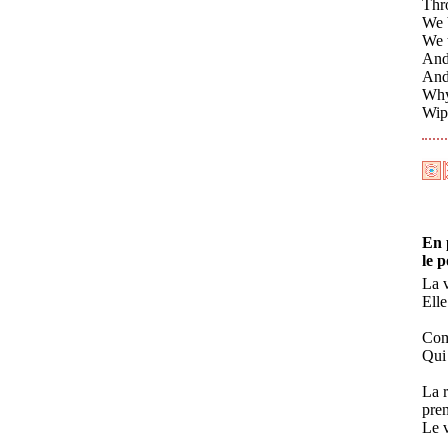
Thro
We b
We t
And 
And
Why 
Wipi
En 
le 
La v
Elle
Comm
Qui 
La r
pre
Le v