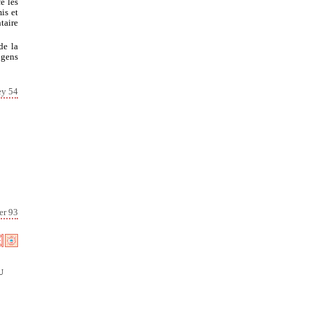
e les
is et
taire
de la
 gens
ey 54
er 93
u