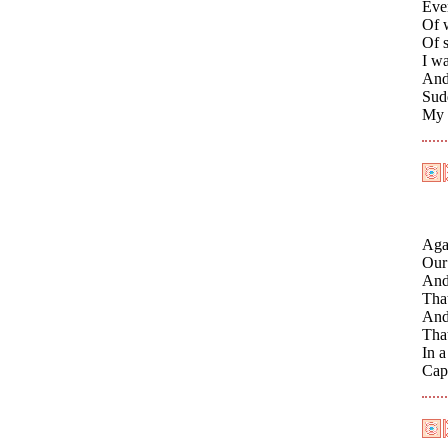
Eve
Of 
Of s
I wa
And 
Sudd
My 
Aga
Our 
And
That
And
That
In a
Cap