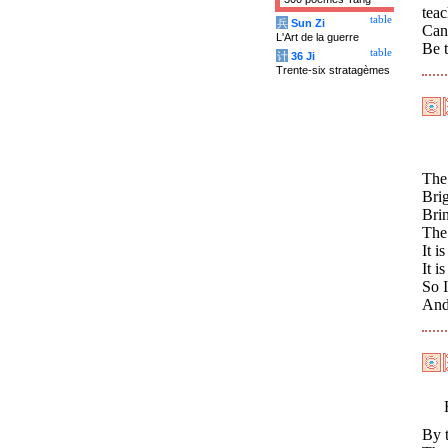
teac
table
兵
Sun Zi
Can 
L'Art de la guerre
Be 
table
计
36 Ji
Trente-six stratagèmes
The
Bri
Brin
The 
It i
It i
So 
And
By t