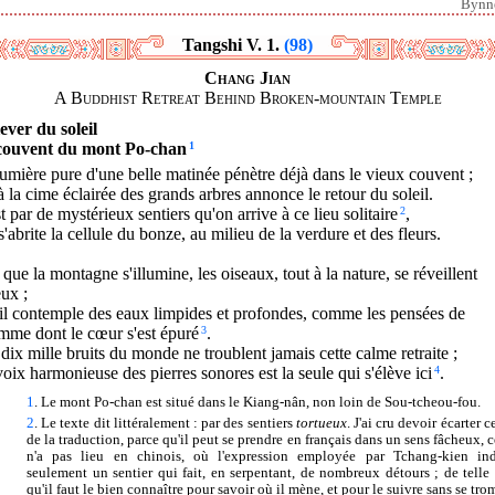
Bynn
Tangshi V. 1.
(98)
Chang Jian
A Buddhist Retreat Behind Broken-mountain Temple
ever du soleil
couvent du mont Po-chan
1
umière pure d'une belle matinée pénètre déjà dans le vieux couvent ;
 la cime éclairée des grands arbres annonce le retour du soleil.
t par de mystérieux sentiers qu'on arrive à ce lieu solitaire
2
,
'abrite la cellule du bonze, au milieu de la verdure et des fleurs.
que la montagne s'illumine, les oiseaux, tout à la nature, se réveillent
ux ;
il contemple des eaux limpides et profondes, comme les pensées de
mme dont le cœur s'est épuré
3
.
dix mille bruits du monde ne troublent jamais cette calme retraite ;
oix harmonieuse des pierres sonores est la seule qui s'élève ici
4
.
1
. Le mont Po-chan est situé dans le Kiang-nân, non loin de Sou-tcheou-fou.
2
. Le texte dit littéralement : par des sentiers
tortueux
. J'ai cru devoir écarter 
de la traduction, parce qu'il peut se prendre en français dans un sens fâcheux, c
n'a pas lieu en chinois, où l'expression employée par Tchang-kien in
seulement un sentier qui fait, en serpentant, de nombreux détours ; de telle 
qu'il faut le bien connaître pour savoir où il mène, et pour le suivre sans se tro