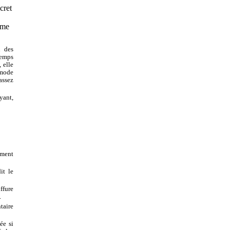
cret
rme
ù des
temps
 elle
a mode
assez
yant,
ement
it le
ffure
.
taire
ée si