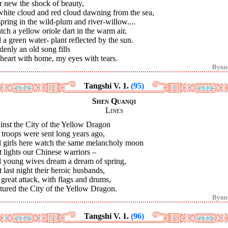
r new the shock of beauty,
white cloud and red cloud dawning from the sea,
pring in the wild-plum and river-willow....
tch a yellow oriole dart in the warm air,
a green water- plant reflected by the sun.
enly an old song fills
heart with home, my eyes with tears.
Bynn
Tangshi V. 1.
(95)
Shen Quanqi
Lines
inst the City of the Yellow Dragon
troops were sent long years ago,
 girls here watch the same melancholy moon
 lights our Chinese warriors –
 young wives dream a dream of spring,
 last night their heroic husbands,
 great attack, with flags and drums,
tured the City of the Yellow Dragon.
Bynn
Tangshi V. 1.
(96)