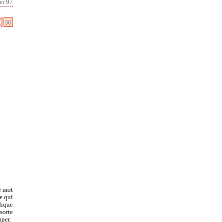
er 97
ce mot
e qui
dique
sorte
mper.